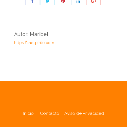
Share
Share
Share
Share
Share
with
with
with
with
with
Twitter
Pinterest
Facebook
LinkedIn
ID
de
Autor:
Maribel
Google
https://chespirito.com
Analytics
Inicio
Contacto
Aviso de Privacidad