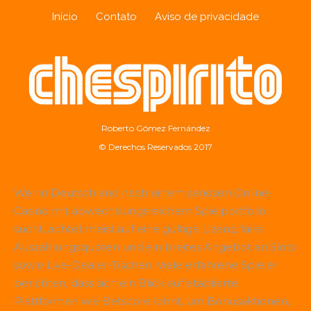
Início
Contato
Aviso de privacidade
Roberto Gómez Fernández
© Derechos Reservados 2017
Wer in Deutschland nach einem seriösen Online-
Casino mit abwechslungsreichem Spielportfolio
sucht, achtet meist auf eine gültige Lizenz, faire
Auszahlungsquoten und ein breites Angebot an Slots
sowie Live-Dealer-Tischen. Viele erfahrene Spieler
berichten, dass sich ein Blick auf etablierte
Plattformen wie
Betscore
lohnt, um Bonusaktionen,