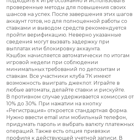
подходить к игре осознанно и использовать
проверенные методы для повышения своих
шансов на успех. После завершения этих шагов
аккаунт готов, но для полноценной работы со
ставками и выводом средств рекомендуется
пройти верификацию. Неверно указанные
сведения могут вызвать задержку при
выплатах или блокировку аккаунта.
Кэшбэк начисляется автоматически по итогам
игровой недели при соблюдении
минимальных требований по депозитам и
ставкам. Все участники клуба 7К имеют
возможность выиграть джекпот. Играйте в
любые автоматы, делайте ставки и рискуйте.
В противном случае удерживается комиссия от
10% до 30%. При нажатии на кнопку
«Регистрация» откроется стандартная форма.
Нужно ввести email или мобильный телефон,
придумать пароль и выбрать валюту платежных
операций. Также есть опция привязки
профиля к действующей учетной записи. В