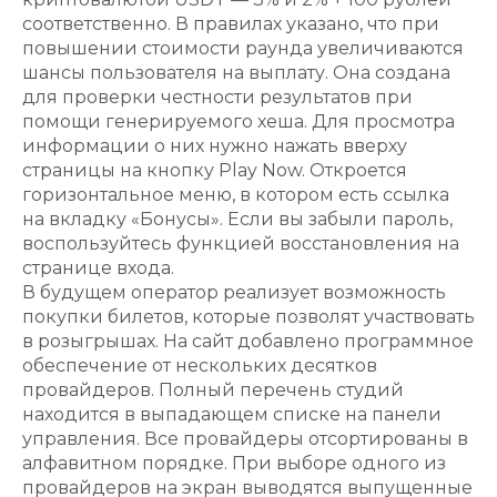
соответственно. В правилах указано, что при
повышении стоимости раунда увеличиваются
шансы пользователя на выплату. Она создана
для проверки честности результатов при
помощи генерируемого хеша. Для просмотра
информации о них нужно нажать вверху
страницы на кнопку Play Now. Откроется
горизонтальное меню, в котором есть ссылка
на вкладку «Бонусы». Если вы забыли пароль,
воспользуйтесь функцией восстановления на
странице входа.
В будущем оператор реализует возможность
покупки билетов, которые позволят участвовать
в розыгрышах. На сайт добавлено программное
обеспечение от нескольких десятков
провайдеров. Полный перечень студий
находится в выпадающем списке на панели
управления. Все провайдеры отсортированы в
алфавитном порядке. При выборе одного из
провайдеров на экран выводятся выпущенные