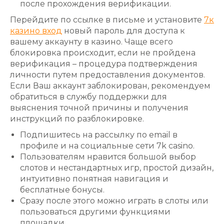
после прохождения верификации.
Перейдите по ссылке в письме и установите
7к
казино вход
новый пароль для доступа к
вашему аккаунту в казино. Чаще всего
блокировка происходит, если не пройдена
верификация – процедура подтверждения
личности путем предоставления документов.
Если Ваш аккаунт заблокирован, рекомендуем
обратиться в службу поддержки для
выяснения точной причины и получения
инструкций по разблокировке.
Подпишитесь на рассылку по email в
профиле и на социальные сети 7k casino.
Пользователям нравится большой выбор
слотов и нестандартных игр, простой дизайн,
интуитивно понятная навигация и
бесплатные бонусы.
Сразу после этого можно играть в слоты или
пользоваться другими функциями
площадки.