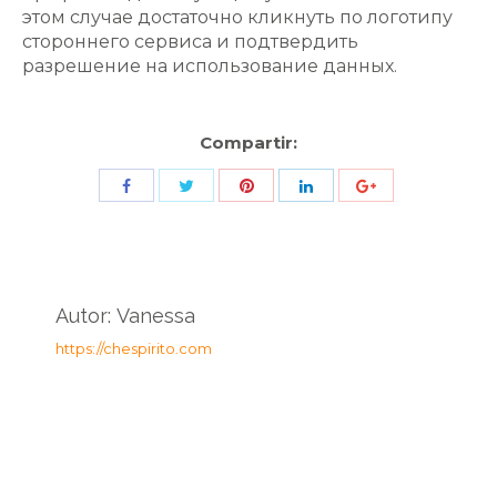
этом случае достаточно кликнуть по логотипу
стороннего сервиса и подтвердить
разрешение на использование данных.
Compartir:
Share
Share
Share
Share
Share
with
with
with
with
with
Twitter
Pinterest
Facebook
LinkedIn
ID
de
Autor:
Vanessa
Google
https://chespirito.com
Analytics