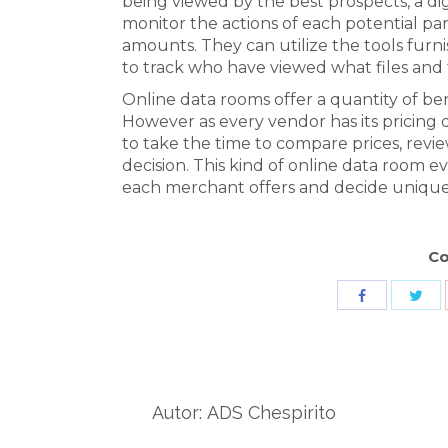
being viewed by the best prospects, a dig
monitor the actions of each potential pa
amounts. They can utilize the tools furn
to track who have viewed what files and
Online data rooms offer a quantity of bene
However as every vendor has its pricing d
to take the time to compare prices, revi
decision. This kind of online data room e
each merchant offers and decide unique
Co
Sha
Share
wit
with
Twit
Facebook
Autor:
ADS Chespirito