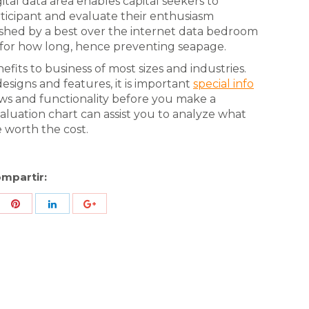
ital data area enables capital seekers to
rticipant and evaluate their enthusiasm
ished by a best over the internet data bedroom
 for how long, hence preventing seapage.
fits to business of most sizes and industries.
esigns and features, it is important
special info
ews and functionality before you make a
valuation chart can assist you to analyze what
 worth the cost.
mpartir:
re
Share
Share
Share
h
with
with
with
ter
Pinterest
LinkedIn
ID
de
Google
Analytics