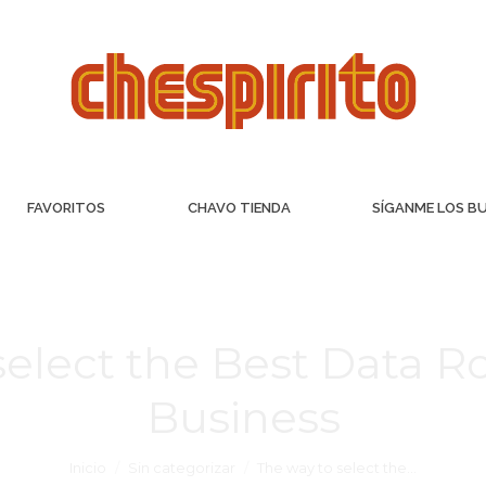
FAVORITOS
CHAVO TIENDA
SÍGANME LOS B
select the Best Data R
Business
Inicio
Sin categorizar
The way to select the…