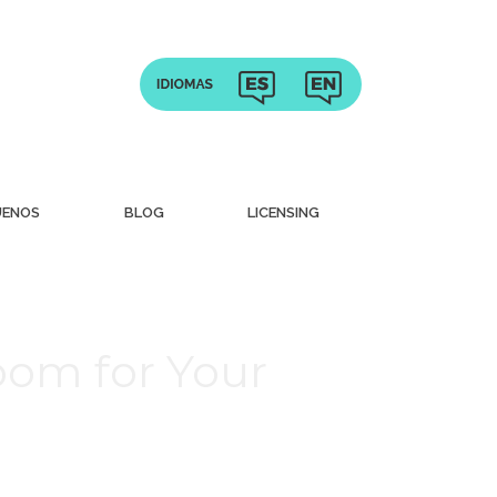
UENOS
BLOG
LICENSING
oom for Your