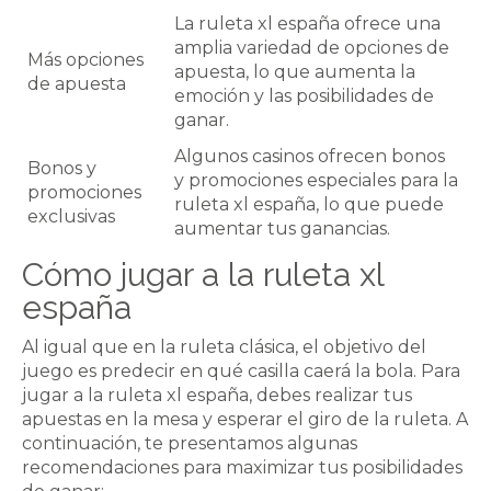
La ruleta xl españa ofrece una
amplia variedad de opciones de
Más opciones
apuesta, lo que aumenta la
de apuesta
emoción y las posibilidades de
ganar.
Algunos casinos ofrecen bonos
Bonos y
y promociones especiales para la
promociones
ruleta xl españa, lo que puede
exclusivas
aumentar tus ganancias.
Cómo jugar a la ruleta xl
españa
Al igual que en la ruleta clásica, el objetivo del
juego es predecir en qué casilla caerá la bola. Para
jugar a la ruleta xl españa, debes realizar tus
apuestas en la mesa y esperar el giro de la ruleta. A
continuación, te presentamos algunas
recomendaciones para maximizar tus posibilidades