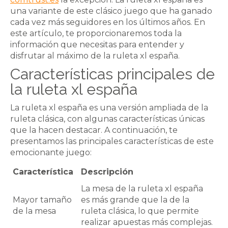
una variante de este clásico juego que ha ganado
cada vez más seguidores en los últimos años. En
este artículo, te proporcionaremos toda la
información que necesitas para entender
y
disfrutar al máximo de la ruleta xl españa.
Características principales de
la ruleta xl españa
La ruleta xl españa es una versión ampliada de la
ruleta clásica, con algunas características únicas
que la hacen destacar. A continuación, te
presentamos las principales características de este
emocionante juego:
Característica
Descripción
La mesa de la ruleta xl españa
Mayor tamaño
es más grande que la de la
de la mesa
ruleta clásica, lo que permite
realizar apuestas más complejas.