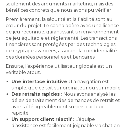
seulement des arguments marketing, mais des
bénéfices concrets que nous avons pu vérifier.
Premièrement, la sécurité et la fiabilité sont au
cœur du projet. Le casino opère avec une licence
de jeu reconnue, garantissant un environnement
de jeu équitable et réglementé. Les transactions
financières sont protégées par des technologies
de cryptage avancées, assurant la confidentialité
des données personnelles et bancaires.
Ensuite, l’expérience utilisateur globale est un
véritable atout.
Une interface intuitive :
La navigation est
simple, que ce soit sur ordinateur ou sur mobile.
Des retraits rapides :
Nous avons analysé les
délais de traitement des demandes de retrait et
avons été agréablement surpris par leur
rapidité.
Un support client réactif :
L’équipe
d’assistance est facilement joignable via chat en