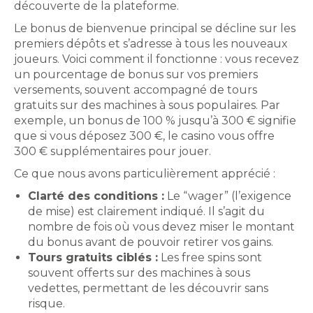
découverte de la plateforme.
Le bonus de bienvenue principal se décline sur les
premiers dépôts et s’adresse à tous les nouveaux
joueurs. Voici comment il fonctionne : vous recevez
un pourcentage de bonus sur vos premiers
versements, souvent accompagné de tours
gratuits sur des machines à sous populaires. Par
exemple, un bonus de 100 % jusqu’à 300 € signifie
que si vous déposez 300 €, le casino vous offre
300 € supplémentaires pour jouer.
Ce que nous avons particulièrement apprécié :
Clarté des conditions :
Le “wager” (l’exigence
de mise) est clairement indiqué. Il s’agit du
nombre de fois où vous devez miser le montant
du bonus avant de pouvoir retirer vos gains.
Tours gratuits ciblés :
Les free spins sont
souvent offerts sur des machines à sous
vedettes, permettant de les découvrir sans
risque.