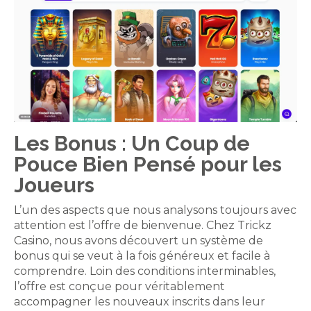
Les Bonus : Un Coup de
Pouce Bien Pensé pour les
Joueurs
L’un des aspects que nous analysons toujours avec
attention est l’offre de bienvenue. Chez Trickz
Casino, nous avons découvert un système de
bonus qui se veut à la fois généreux et facile à
comprendre. Loin des conditions interminables,
l’offre est conçue pour véritablement
accompagner les nouveaux inscrits dans leur