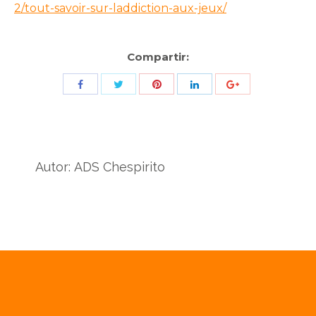
2/tout-savoir-sur-laddiction-aux-jeux/
Compartir:
Share
Share
Share
Share
Share
with
with
with
with
with
Twitter
Pinterest
Facebook
LinkedIn
ID
de
Autor:
ADS Chespirito
Google
Analytics