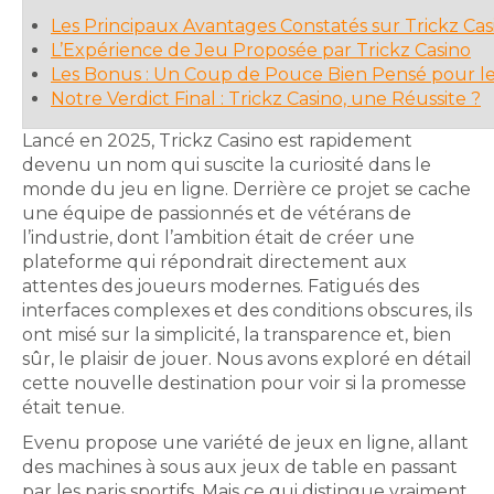
Les Principaux Avantages Constatés sur Trickz Cas
L’Expérience de Jeu Proposée par Trickz Casino
Les Bonus : Un Coup de Pouce Bien Pensé pour l
Notre Verdict Final : Trickz Casino, une Réussite ?
Lancé en 2025, Trickz Casino est rapidement
devenu un nom qui suscite la curiosité dans le
monde du jeu en ligne. Derrière ce projet se cache
une équipe de passionnés et de vétérans de
l’industrie, dont l’ambition était de créer une
plateforme qui répondrait directement aux
attentes des joueurs modernes. Fatigués des
interfaces complexes et des conditions obscures, ils
ont misé sur la simplicité, la transparence et, bien
sûr, le plaisir de jouer. Nous avons exploré en détail
cette nouvelle destination pour voir si la promesse
était tenue.
Evenu propose une variété de jeux en ligne, allant
des machines à sous aux jeux de table en passant
par les paris sportifs. Mais ce qui distingue vraiment