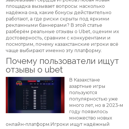
площадка вызывает вопросы: насколько
надёжна она, какие бонусы действительно
работают, а где риски скрыты под яркими
рекламными баннерами? В этой статье
разберём реальные отзывы о Ubet, оценим их
достоверность, сравним с конкурентами
и
посмотрим, почему казахстанские игроки всё
чаще выбирают именно эту платформу.
Почему пользователи ищут
отзывы о ubet
В Казахстане
азартные игры
пользуются
популярностью уже
много лет, но в 2023‑м
году появилось
множество новых
онлайн‑платформ.Игроки ищут надёжный