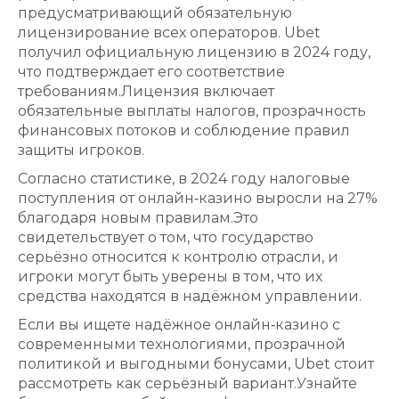
предусматривающий обязательную
лицензирование всех операторов. Ubet
получил официальную лицензию в 2024 году,
что подтверждает его соответствие
требованиям.Лицензия включает
обязательные выплаты налогов, прозрачность
финансовых потоков и соблюдение правил
защиты игроков.
Согласно статистике, в 2024 году налоговые
поступления от онлайн‑казино выросли на 27%
благодаря новым правилам.Это
свидетельствует о том, что государство
серьёзно относится к контролю отрасли, и
игроки могут быть уверены в том, что их
средства находятся в надёжном управлении.
Если вы ищете надёжное онлайн‑казино с
современными технологиями, прозрачной
политикой и выгодными бонусами, Ubet стоит
рассмотреть как серьёзный вариант.Узнайте