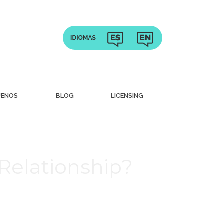
UENOS
BLOG
LICENSING
 Relationship?