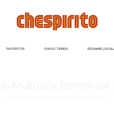
FAVORITOS
CHAVO TIENDA
SÍGANME LOS B
is Mutually Beneficial
Inicio
Sin categorizar
What exactly is Mutually Beneficial…