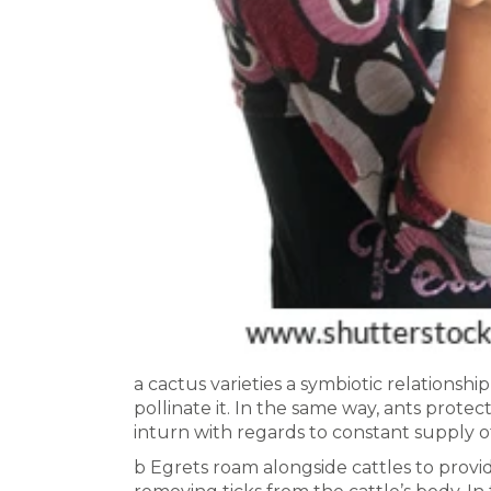
a cactus varieties a symbiotic relationship
pollinate it. In the same way, ants prot
inturn with regards to constant supply o
b Egrets roam alongside cattles to provi