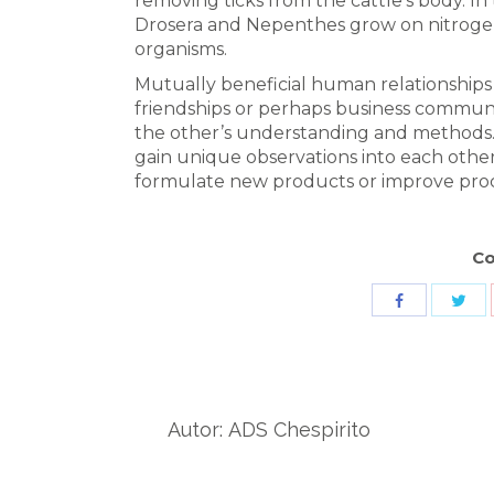
removing ticks from the cattle’s body. In
Drosera and Nepenthes grow on nitrogen 
organisms.
Mutually beneficial human relationships 
friendships or perhaps business commun
the other’s understanding and methods.
gain unique observations into each othe
formulate new products or improve pro
Co
Sha
Share
wit
with
Twit
Facebook
Autor:
ADS Chespirito