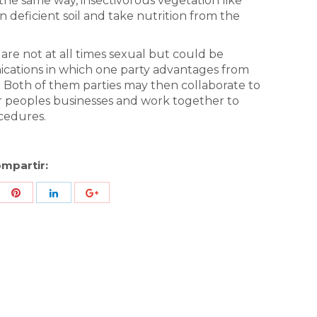
 the same way, insectivorous vegetation like
deficient soil and take nutrition from the
are not at all times sexual but could be
ications in which one party advantages from
 Both of them parties may then collaborate to
r peoples businesses and work together to
cedures.
mpartir:
re
Share
Share
Share
h
with
with
with
ter
Pinterest
LinkedIn
ID
de
Google
Analytics