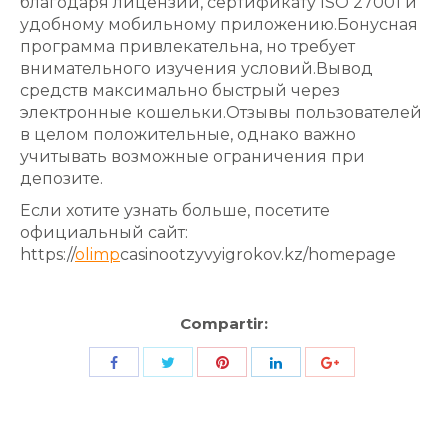
благодаря лицензии, сертификату ISO 27001 и
удобному мобильному приложению.Бонусная
программа привлекательна, но требует
внимательного изучения условий.Вывод
средств максимально быстрый через
электронные кошельки.Отзывы пользователей
в целом положительные, однако важно
учитывать возможные ограничения при
депозите.
Если хотите узнать больше, посетите
официальный сайт:
https://
olimp
casinootzyvyigrokov.kz/homepage
Compartir:
Share
Share
Share
Share
Share
with
with
with
with
with
Twitter
Pinterest
Facebook
LinkedIn
ID