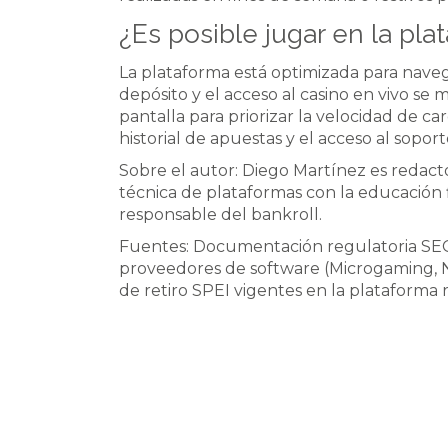
¿Es posible jugar en la pl
La plataforma está optimizada para naveg
depósito y el acceso al casino en vivo s
pantalla para priorizar la velocidad de car
historial de apuestas y el acceso al sopor
Sobre el autor: Diego Martínez es redacto
técnica de plataformas con la educación f
responsable del bankroll.
Fuentes: Documentación regulatoria SEG
proveedores de software (Microgaming, Ne
de retiro SPEI vigentes en la plataforma 