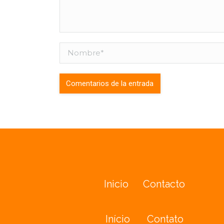
Nombre *
Comentarios de la entrada
Inicio
Contacto
Início
Contato