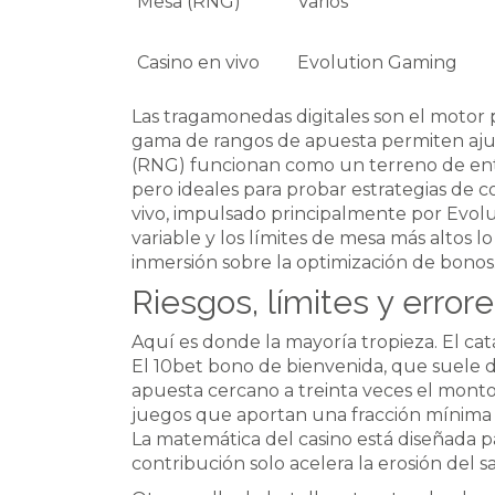
Mesa (RNG)
Varios
Casino en vivo
Evolution Gaming
Las tragamonedas digitales son el motor p
gama de rangos de apuesta permiten ajus
(RNG) funcionan como un terreno de entre
pero ideales para probar estrategias de co
vivo, impulsado principalmente por Evolut
variable y los límites de mesa más altos 
inmersión sobre la optimización de bonos
Riesgos, límites y error
Aquí es donde la mayoría tropieza. El cat
El 10bet bono de bienvenida, que suele d
apuesta cercano a treinta veces el monto 
juegos que aportan una fracción mínima o 
La matemática del casino está diseñada p
contribución solo acelera la erosión del s