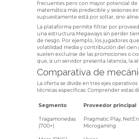
frecuentes pero con mayor potencial de 
matemática más predecible y sesiones ext
supuestamente está por soltar, sino alinea
La plataforma permite filtrar por proveedor
una estructura Megaways sin perder tiem
de riesgo. Por ejemplo, los jugadores que
volatilidad media y contribución del cien
suelen excluirse de las promociones o co
que, si un servidor presenta latencia, la 
Comparativa de mecánica
La oferta se divide en tres ejes operativ
técnicas específicas. Comprender estas 
Segmento
Proveedor principal
Tragamonedas
Pragmatic Play, NetEn
(700+)
Microgaming