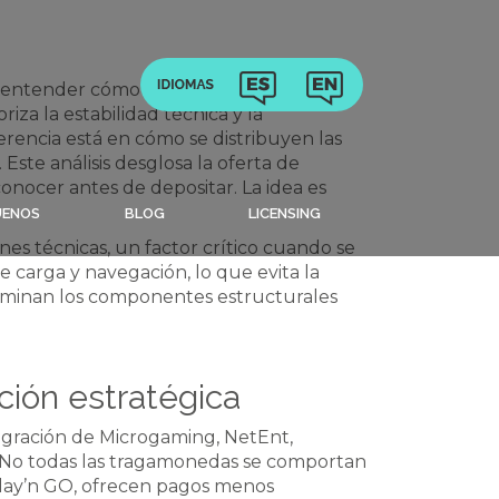
de entender cómo funciona la plataforma
za la estabilidad técnica y la
erencia está en cómo se distribuyen las
 Este análisis desglosa la oferta de
nocer antes de depositar. La idea es
UENOS
BLOG
LICENSING
nes técnicas, un factor crítico cuando se
 carga y navegación, lo que evita la
examinan los componentes estructurales
ción estratégica
tegración de Microgaming, NetEnt,
. No todas las tragamonedas se comportan
 Play’n GO, ofrecen pagos menos