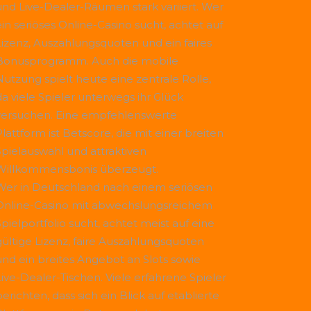
und Live-Dealer-Räumen stark variiert. Wer
ein seriöses Online-Casino sucht, achtet auf
Lizenz, Auszahlungsquoten und ein faires
Bonusprogramm. Auch die mobile
Nutzung spielt heute eine zentrale Rolle,
da viele Spieler unterwegs ihr Glück
versuchen. Eine empfehlenswerte
Plattform ist
Betscore
, die mit einer breiten
Spielauswahl und attraktiven
Willkommensbonis überzeugt.
Wer in Deutschland nach einem seriösen
Online-Casino mit abwechslungsreichem
Spielportfolio sucht, achtet meist auf eine
gültige Lizenz, faire Auszahlungsquoten
und ein breites Angebot an Slots sowie
Live-Dealer-Tischen. Viele erfahrene Spieler
erichten, dass sich ein Blick auf etablierte