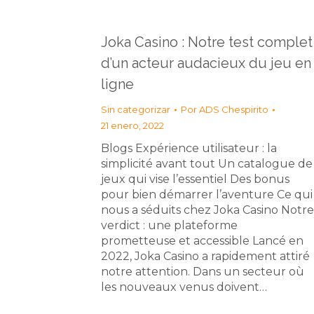
Joka Casino : Notre test complet
d’un acteur audacieux du jeu en
ligne
Sin categorizar
Por
ADS Chespirito
21 enero, 2022
Blogs Expérience utilisateur : la
simplicité avant tout Un catalogue de
jeux qui vise l’essentiel Des bonus
pour bien démarrer l’aventure Ce qui
nous a séduits chez Joka Casino Notre
verdict : une plateforme
prometteuse et accessible Lancé en
2022, Joka Casino a rapidement attiré
notre attention. Dans un secteur où
les nouveaux venus doivent…