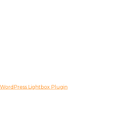
Genesis Mini Hack – Play Video
Sin categorizar
Por
ADS Chespirito
20 dici
Genesis Mini hack can be described as 
the internet https://softwareskill.ne
need is known as a computer, USB con
WordPress Lightbox Plugin