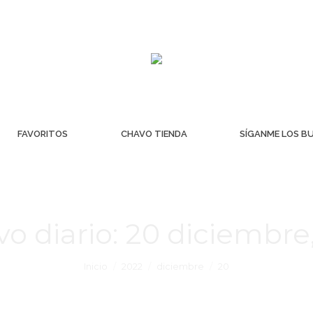
FAVORITOS
CHAVO TIENDA
SÍGANME LOS B
vo diario:
20 diciembre
Inicio
2022
diciembre
20