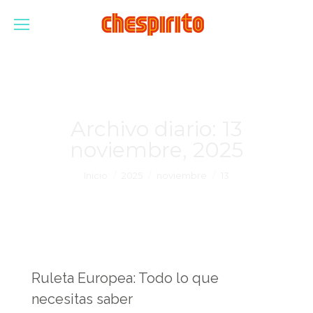
Archivo diario:
13
noviembre, 2025
Estás aquí:
Inicio
2025
noviembre
13
Ruleta Europea: Todo lo que
necesitas saber