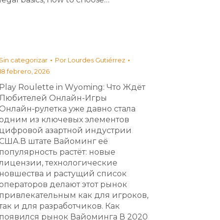
Sin categorizar
Por
Lourdes Gutiérrez
18 febrero, 2026
Play Roulette in Wyoming: Что Ждёт
Любителей Онлайн-Игры
Онлайн‑рулетка уже давно стала
одним из ключевых элементов
цифровой азартной индустрии
США.В штате Вайоминг её
популярность растёт: новые
лицензии, технологические
новшества и растущий список
операторов делают этот рынок
привлекательным как для игроков,
так и для разработчиков. Как
появился рынок Вайоминга В 2020