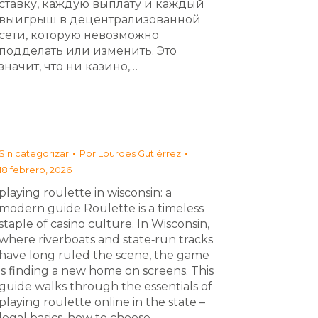
ставку, каждую выплату и каждый
выигрыш в децентрализованной
сети, которую невозможно
подделать или изменить. Это
значит, что ни казино,…
Sin categorizar
Por
Lourdes Gutiérrez
18 febrero, 2026
playing roulette in wisconsin: a
modern guide Roulette is a timeless
staple of casino culture. In Wisconsin,
where riverboats and state‑run tracks
have long ruled the scene, the game
is finding a new home on screens. This
guide walks through the essentials of
playing roulette online in the state –
legal basics, how to choose…