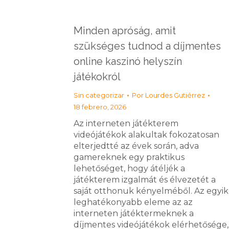
Minden apróság, amit
szükséges tudnod a díjmentes
online kaszinó helyszín
játékokról
Sin categorizar
Por
Lourdes Gutiérrez
18 febrero, 2026
Az interneten játékterem
videójátékok alakultak fokozatosan
elterjedtté az évek során, adva
gamereknek egy praktikus
lehetőséget, hogy átéljék a
játékterem izgalmát és élvezetét a
saját otthonuk kényelméből. Az egyik
leghatékonyabb eleme az az
interneten játéktermeknek a
díjmentes videójátékok elérhetősége,