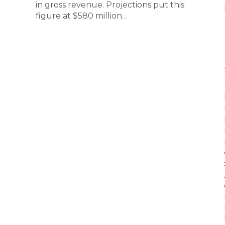
in gross revenue. Projections put this
figure at $580 million…