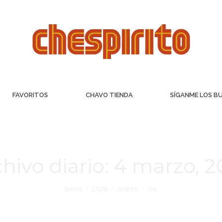
FAVORITOS
CHAVO TIENDA
SÍGANME LOS B
hivo diario:
4 marzo, 2
Inicio
2026
marzo
04