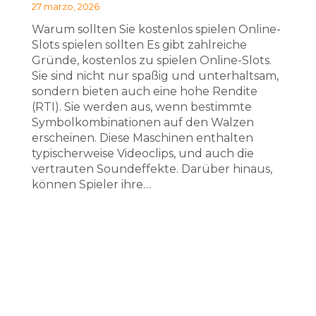
27 marzo, 2026
Warum sollten Sie kostenlos spielen Online-
Slots spielen sollten Es gibt zahlreiche
Gründe, kostenlos zu spielen Online-Slots.
Sie sind nicht nur spaßig und unterhaltsam,
sondern bieten auch eine hohe Rendite
(RTI). Sie werden aus, wenn bestimmte
Symbolkombinationen auf den Walzen
erscheinen. Diese Maschinen enthalten
typischerweise Videoclips, und auch die
vertrauten Soundeffekte. Darüber hinaus,
können Spieler ihre…