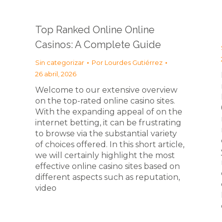
Top Ranked Online Online
Casinos: A Complete Guide
Sin categorizar
Por
Lourdes Gutiérrez
26 abril, 2026
Welcome to our extensive overview
on the top-rated online casino sites.
With the expanding appeal of on the
internet betting, it can be frustrating
to browse via the substantial variety
of choices offered. In this short article,
we will certainly highlight the most
effective online casino sites based on
different aspects such as reputation,
video