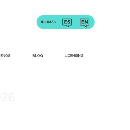
UENOS
BLOG
LICENSING
026