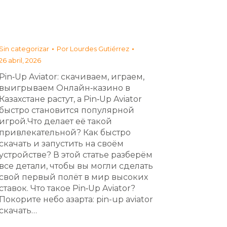
Sin categorizar
Por
Lourdes Gutiérrez
26 abril, 2026
Pin‑Up Aviator: скачиваем, играем,
выигрываем Онлайн‑казино в
Казахстане растут, а Pin‑Up Aviator
быстро становится популярной
игрой.Что делает её такой
привлекательной? Как быстро
скачать и запустить на своём
устройстве? В этой статье разберём
все детали, чтобы вы могли сделать
свой первый полёт в мир высоких
ставок. Что такое Pin‑Up Aviator?
Покорите небо азарта: pin-up aviator
скачать…