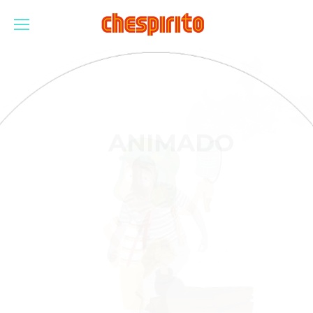
El
Chavo
ANIMADO