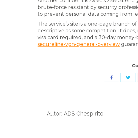
Another confident is Avast’s 256-bit enc
brute-force resistant by security professi
to prevent personal data coming from le
The service’s site is a one-page branch of
descriptive as some competition. It does, n
visa card required, and a 30-day money
secureline-vpn-general-overview
guaran
Co
Sha
Share
wit
with
Twit
Facebook
Autor:
ADS Chespirito