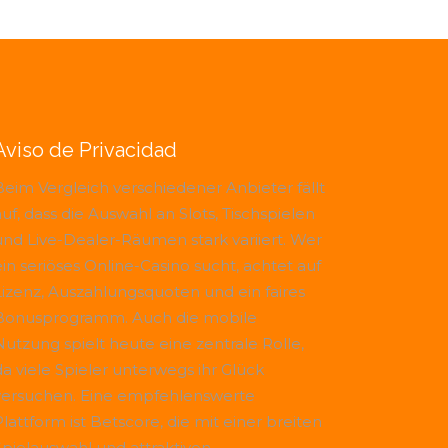
Aviso de Privacidad
Beim Vergleich verschiedener Anbieter fällt
uf, dass die Auswahl an Slots, Tischspielen
und Live-Dealer-Räumen stark variiert. Wer
ein seriöses Online-Casino sucht, achtet auf
Lizenz, Auszahlungsquoten und ein faires
Bonusprogramm. Auch die mobile
Nutzung spielt heute eine zentrale Rolle,
da viele Spieler unterwegs ihr Glück
versuchen. Eine empfehlenswerte
Plattform ist
Betscore
, die mit einer breiten
Spielauswahl und attraktiven