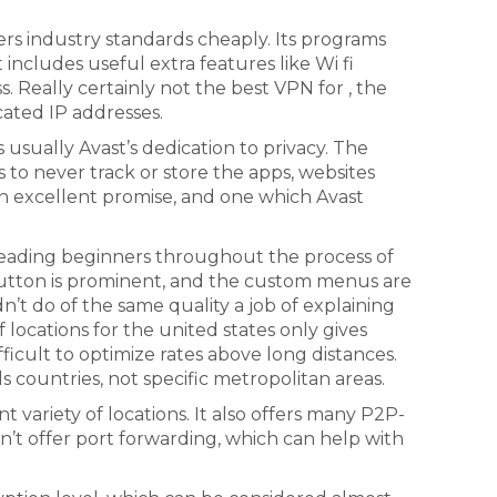
ers industry standards cheaply. Its programs
t includes useful extra features like Wi fi
Really certainly not the best VPN for , the
cated IP addresses.
is usually Avast’s dedication to privacy. The
to never track or store the apps, websites
 an excellent promise, and one which Avast
leading beginners throughout the process of
 button is prominent, and the custom menus are
’t do of the same quality a job of explaining
of locations for the united states only gives
difficult to optimize rates above long distances.
ls countries, not specific metropolitan areas.
nt variety of locations. It also offers many P2P-
n’t offer port forwarding, which can help with