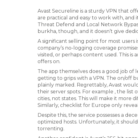
Avast Secureline is a sturdy VPN that off
are practical and easy to work with, and i
Threat Defend and Local Network Bypass. 
burkha, though, and it doesn’t give dedi
A significant selling point for most users 
company’s no-logging coverage promises 
visited, or perhaps content used. This is
offers on.
The app themselves does a good job of 
getting to grips with a VPN. The on/off
plainly marked. Regrettably, Avast wouldn
their server spots. For example , the list 
cities, not states. This will make it more 
Similarly, checklist for Europe only revea
Despite this, the service possesses a dece
optimized hosts. Unfortunately, it should
torrenting.