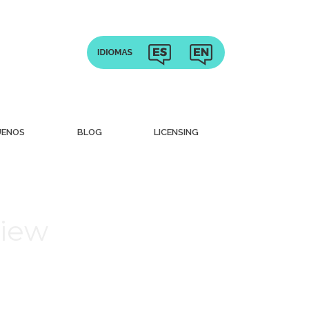
UENOS
BLOG
LICENSING
view