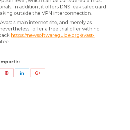
ryption level, which can be considered almost
onals. In addition , it offers DNS leak safeguard
aking outside the VPN interconnection.
 Avast’s main internet site, and merely as
evertheless , offer a free trial offer with no
-back
https://newsoftwareguide.org/avast-
tee.
mpartir:
re
Share
Share
Share
h
with
with
with
ter
Pinterest
LinkedIn
ID
de
Google
Analytics