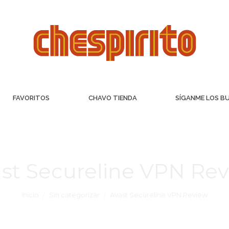
FAVORITOS
CHAVO TIENDA
SÍGANME LOS B
st Secureline VPN Re
Inicio
Sin categorizar
Avast Secureline VPN Review