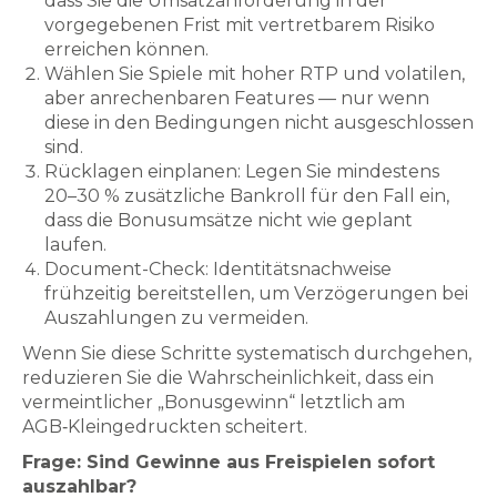
dass Sie die Umsatzanforderung in der
vorgegebenen Frist mit vertretbarem Risiko
erreichen können.
Wählen Sie Spiele mit hoher RTP und volatilen,
aber anrechenbaren Features — nur wenn
diese in den Bedingungen nicht ausgeschlossen
sind.
Rücklagen einplanen: Legen Sie mindestens
20–30 % zusätzliche Bankroll für den Fall ein,
dass die Bonusumsätze nicht wie geplant
laufen.
Document-Check: Identitätsnachweise
frühzeitig bereitstellen, um Verzögerungen bei
Auszahlungen zu vermeiden.
Wenn Sie diese Schritte systematisch durchgehen,
reduzieren Sie die Wahrscheinlichkeit, dass ein
vermeintlicher „Bonusgewinn“ letztlich am
AGB‑Kleingedruckten scheitert.
Frage: Sind Gewinne aus Freispielen sofort
auszahlbar?