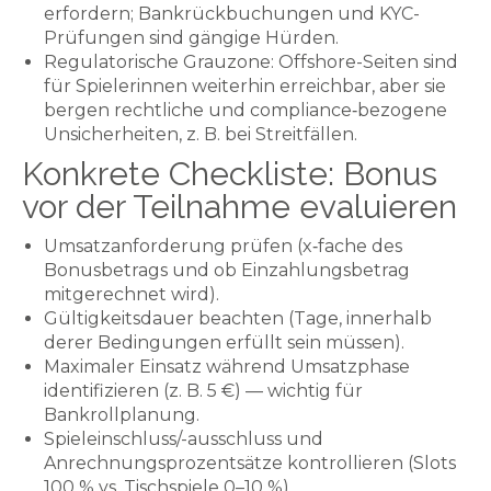
erfordern; Bankrückbuchungen und KYC-
Prüfungen sind gängige Hürden.
Regulatorische Grauzone: Offshore-Seiten sind
für Spielerinnen weiterhin erreichbar, aber sie
bergen rechtliche und compliance‑bezogene
Unsicherheiten, z. B. bei Streitfällen.
Konkrete Checkliste: Bonus
vor der Teilnahme evaluieren
Umsatzanforderung prüfen (x‑fache des
Bonusbetrags und ob Einzahlungsbetrag
mitgerechnet wird).
Gültigkeitsdauer beachten (Tage, innerhalb
derer Bedingungen erfüllt sein müssen).
Maximaler Einsatz während Umsatzphase
identifizieren (z. B. 5 €) — wichtig für
Bankrollplanung.
Spieleinschluss/-ausschluss und
Anrechnungsprozentsätze kontrollieren (Slots
100 % vs. Tischspiele 0–10 %).