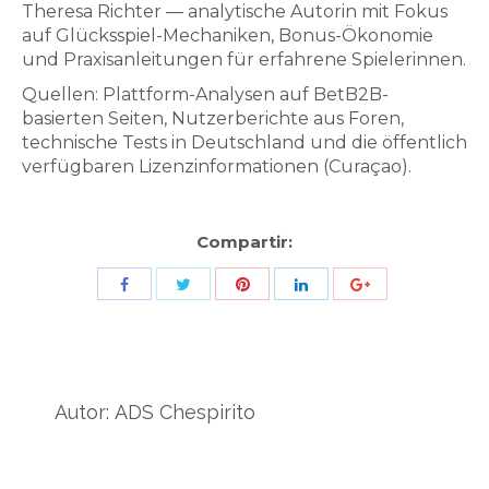
Theresa Richter — analytische Autorin mit Fokus
auf Glücksspiel-Mechaniken, Bonus-Ökonomie
und Praxisanleitungen für erfahrene Spielerinnen.
Quellen: Plattform-Analysen auf BetB2B-
basierten Seiten, Nutzerberichte aus Foren,
technische Tests in Deutschland und die öffentlich
verfügbaren Lizenzinformationen (Curaçao).
Compartir:
Share
Share
Share
Share
Share
with
with
with
with
with
Twitter
Pinterest
Facebook
LinkedIn
ID
de
Autor:
ADS Chespirito
Google
Analytics