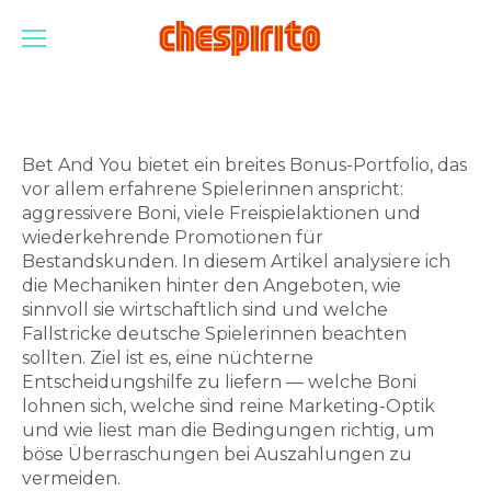
Bet And You bietet ein breites Bonus-Portfolio, das
vor allem erfahrene Spielerinnen anspricht:
aggressivere Boni, viele Freispielaktionen und
wiederkehrende Promotionen für
Bestandskunden. In diesem Artikel analysiere ich
die Mechaniken hinter den Angeboten, wie
sinnvoll sie wirtschaftlich sind und welche
Fallstricke deutsche Spielerinnen beachten
sollten. Ziel ist es, eine nüchterne
Entscheidungshilfe zu liefern — welche Boni
lohnen sich, welche sind reine Marketing-Optik
und wie liest man die Bedingungen richtig, um
böse Überraschungen bei Auszahlungen zu
vermeiden.