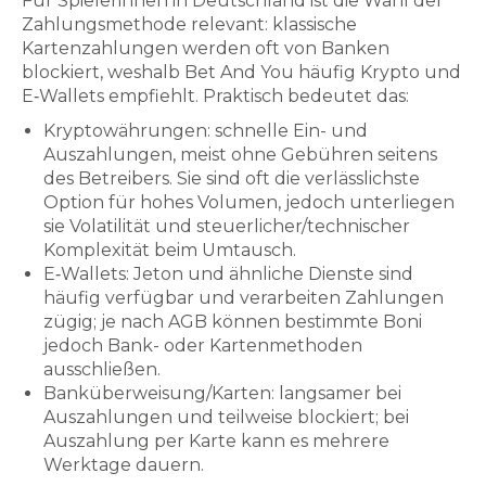
Für Spielerinnen in Deutschland ist die Wahl der
Zahlungsmethode relevant: klassische
Kartenzahlungen werden oft von Banken
blockiert, weshalb Bet And You häufig Krypto und
E‑Wallets empfiehlt. Praktisch bedeutet das:
Kryptowährungen: schnelle Ein- und
Auszahlungen, meist ohne Gebühren seitens
des Betreibers. Sie sind oft die verlässlichste
Option für hohes Volumen, jedoch unterliegen
sie Volatilität und steuerlicher/technischer
Komplexität beim Umtausch.
E‑Wallets: Jeton und ähnliche Dienste sind
häufig verfügbar und verarbeiten Zahlungen
zügig; je nach AGB können bestimmte Boni
jedoch Bank- oder Kartenmethoden
ausschließen.
Banküberweisung/Karten: langsamer bei
Auszahlungen und teilweise blockiert; bei
Auszahlung per Karte kann es mehrere
Werktage dauern.