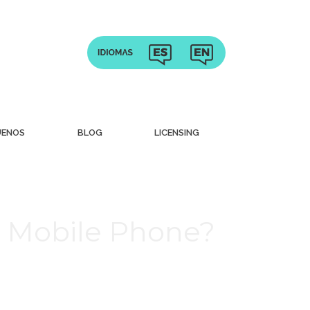
UENOS
BLOG
LICENSING
r Mobile Phone?