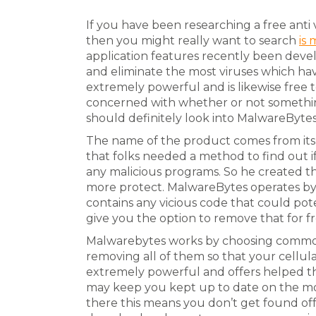
If you have been researching a free ant
then you might really want to search
is
application features recently been devel
and eliminate the most viruses which ha
extremely powerful and is likewise free t
concerned with whether or not somethin
should definitely look into MalwareBytes
The name of the product comes from its c
that folks needed a method to find out i
any malicious programs. So he created the
more protect. MalwareBytes operates by 
contains any vicious code that could poten
give you the option to remove that for fr
Malwarebytes works by choosing commo
removing all of them so that your cellul
extremely powerful and offers helped th
may keep you kept up to date on the mo
there this means you don’t get found off 