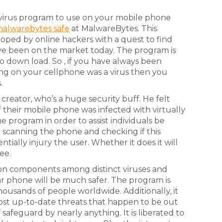
i virus program to use on your mobile phone
 malwarebytes safe
at MalwareBytes. This
oped by online hackers with a quest to find
ve been on the market today. The program is
o down load. So , if you have always been
g on your cellphone was a virus then you
.
reator, who’s a huge security buff. He felt
f their mobile phone was infected with virtually
 program in order to assist individuals be
scanning the phone and checking if this
tially injury the user. Whether it does it will
ee.
n components among distinct viruses and
ar phone will be much safer. The program is
ousands of people worldwide. Additionally, it
st up-to-date threats that happen to be out
safeguard by nearly anything. It is liberated to