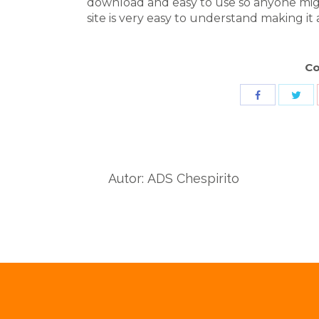
download and easy to use so anyone migh
site is very easy to understand making it 
Co
Sha
Share
wit
with
Twit
Facebook
Autor:
ADS Chespirito