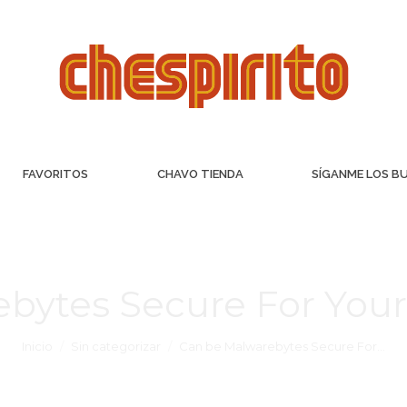
FAVORITOS
CHAVO TIENDA
SÍGANME LOS B
bytes Secure For You
Inicio
Sin categorizar
Can be Malwarebytes Secure For…