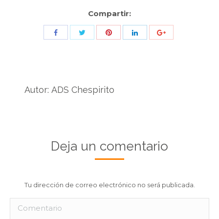
Compartir:
Share
Share
Share
Share
Share
with
with
with
with
with
Twitter
Pinterest
Facebook
LinkedIn
ID
de
Autor:
ADS Chespirito
Google
Analytics
Deja un comentario
Tu dirección de correo electrónico no será publicada.
Comentario