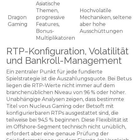
Asiatische
Themen,
Hochvolatile
Dragon
progressive
Mechaniken, seltene
Gaming
Features,
aber hohe
Bonus-
Ausschüttungen
Multiplikatoren
RTP-Konfiguration, Volatilität
und Bankroll-Management
Ein zentraler Punkt für jede fundierte
Spielstrategie ist die Auszahlungsquote. Bei Betus
liegen die RTP-Werte nicht immer auf dem
branchenüblichen Niveau von 96 % oder höher.
Unabhängige Analysen zeigen, dass bestimmte
Titel von Nucleus Gaming oder Betsoft mit
konfigurierbaren RTPs ausgestattet sind, die
teilweise bei 94,5 % beginnen. Diese Flexibilität ist
im Offshore-Segment technisch nicht unüblich,
erfordert aber eine genaue Prüfung der