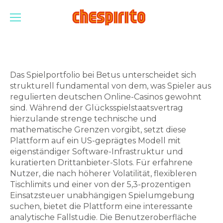
Das Spielportfolio bei Betus unterscheidet sich
strukturell fundamental von dem, was Spieler aus
regulierten deutschen Online-Casinos gewohnt
sind. Während der Glücksspielstaatsvertrag
hierzulande strenge technische und
mathematische Grenzen vorgibt, setzt diese
Plattform auf ein US-geprägtes Modell mit
eigenständiger Software-Infrastruktur und
kuratierten Drittanbieter-Slots. Für erfahrene
Nutzer, die nach höherer Volatilität, flexibleren
Tischlimits und einer von der 5,3-prozentigen
Einsatzsteuer unabhängigen Spielumgebung
suchen, bietet die Plattform eine interessante
analytische Fallstudie. Die Benutzeroberfläche