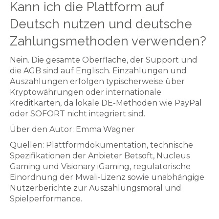
Kann ich die Plattform auf
Deutsch nutzen und deutsche
Zahlungsmethoden verwenden?
Nein. Die gesamte Oberfläche, der Support und
die AGB sind auf Englisch. Einzahlungen und
Auszahlungen erfolgen typischerweise über
Kryptowährungen oder internationale
Kreditkarten, da lokale DE-Methoden wie PayPal
oder SOFORT nicht integriert sind.
Über den Autor: Emma Wagner
Quellen: Plattformdokumentation, technische
Spezifikationen der Anbieter Betsoft, Nucleus
Gaming und Visionary iGaming, regulatorische
Einordnung der Mwali-Lizenz sowie unabhängige
Nutzerberichte zur Auszahlungsmoral und
Spielperformance.