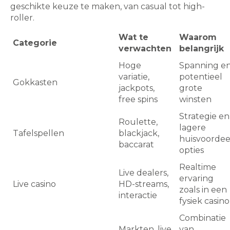
geschikte keuze te maken, van casual tot high-
roller.
Wat te
Waarom
Categorie
verwachten
belangrijk
Hoge
Spanning e
variatie,
potentieel
Gokkasten
jackpots,
grote
free spins
winsten
Strategie en
Roulette,
lagere
Tafelspellen
blackjack,
huisvoordee
baccarat
opties
Realtime
Live dealers,
ervaring
Live casino
HD-streams,
zoals in een
interactie
fysiek casino
Combinatie
Markten, live
van