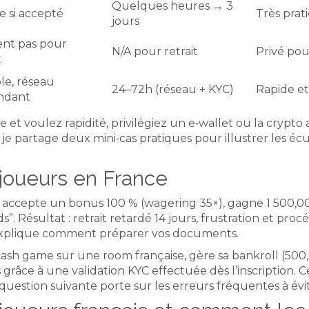
Quelques heures → 3
e si accepté
Très prat
jours
nt pas pour
N/A pour retrait
Privé po
t
ble, réseau
24–72h (réseau + KYC)
Rapide e
ndant
e et voulez rapidité, privilégiez un e‑wallet ou la crypto 
, je partage deux mini‑cas pratiques pour illustrer les é
 joueurs en France
CB, accepte un bonus 100 % (wagering 35×), gagne 1 500,00 
. Résultat : retrait retardé 14 jours, frustration et pr
te explique comment préparer vos documents.
sh game sur une room française, gère sa bankroll (500,00
es grâce à une validation KYC effectuée dès l’inscription.
uestion suivante porte sur les erreurs fréquentes à év