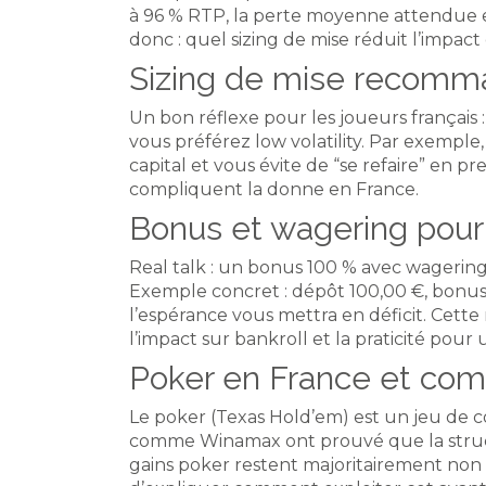
à 96 % RTP, la perte moyenne attendue est
donc : quel sizing de mise réduit l’impac
Sizing de mise recomm
Un bon réflexe pour les joueurs français : 
vous préférez low volatility. Par exemple
capital et vous évite de “se refaire” en p
compliquent la donne en France.
Bonus et wagering pour jo
Real talk : un bonus 100 % avec wagerin
Exemple concret : dépôt 100,00 €, bonus
l’espérance vous mettra en déficit. Cette
l’impact sur bankroll et la praticité pour 
Poker en France et comp
Le poker (Texas Hold’em) est un jeu de c
comme Winamax ont prouvé que la structu
gains poker restent majoritairement non i