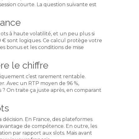
session courte. La question suivante est
rance
ots à haute volatilité, et un peu plus si
0 € sont logiques. Ce calcul protège votre
les bonus et les conditions de mise
re le chiffre
iquement c’est rarement rentable.
uer. Avec un RTP moyen de 96 %,
s ? On traite ça juste après, en comparant
ots
 décision. En France, des plateformes
’avantage de compétence. En outre, les
tion par rapport aux slots. Mais avant