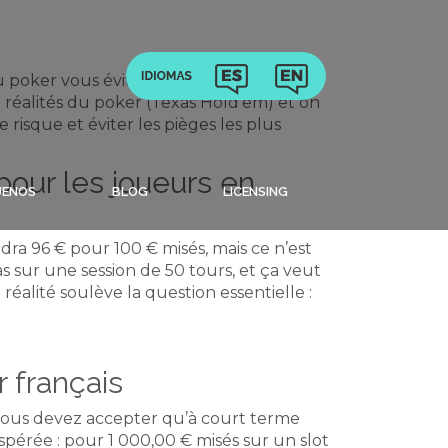
du poker vous évite de perdre de la thune
 réalités du poker (Texas Hold’em) et on
risque et éviter les pièges les plus
our les joueurs en
UENOS
BLOG
LICENSING
ra 96 € pour 100 € misés, mais ce n’est
s sur une session de 50 tours, et ça veut
alité soulève la question essentielle :
 français
, vous devez accepter qu’à court terme
pérée : pour 1 000,00 € misés sur un slot