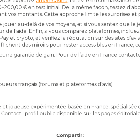
 vous explorez
amon-casino
, faites‑le en connaissance de
200,00 € en test initial. De la même façon, testez d’abord
 vos montants. Cette approche limite les surprises et p
e jouer au‑delà de vos moyens, et si vous sentez que le
ur de l’aide. Enfin, si vous comparez plateformes, inclue
ay et crypto, et vérifiez la réputation sur des sites d’a
fichent des miroirs pour rester accessibles en France, c
cune garantie de gain. Pour de l’aide en France contactez
oueurs français (forums et plateformes d’avis)
 et joueuse expérimentée basée en France, spécialisée d
Contact : profil public disponible sur les pages éditoriale
Compartir: