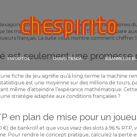
is l’Hexagone, comprendre le RTP réel et les mécanismes 
que les machines à sous dites “haut RTP”, on compare aux
ueurs français. La suite vous montre comment chiffrer le 
é est seulement une promesse p
FAVORITOS
CHAVO TIENDA
SÍGANME LOS B
ne fiche de jeu signifie qu’à long terme la machine rend
 statistique est une moyenne sur des millions de tours, pa
ant même d’atteindre l’espérance mathématique. Cette ré
une stratégie adaptée aux conditions françaises ?
 en plan de mise pour un joueur
00 €) de bankroll et que vous visez des slots à 96 % RTP
 Pour rendre le concept pratique, calculez la perte es