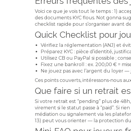
Erreurs fréquentes des 
Voici ce que je vois tout le temps : 1) ac
des documents KYC flous. Not gonna suga
checklist rapide pour s’organiser avant de
Quick Checklist pour jo
Vérifiez la réglementation (ANJ) et év
Préparez KYC : pièce d’identité, justific
Utilisez CB ou PayPal si possible ; con
Fixez une bankroll : ex. 200,00 € = mise
Ne jouez pas avec l’argent du loyer — 
Ces points couverts, intéressons‑nous aux 
Que faire si un retrait 
Si votre retrait est “pending” plus de 
virement si le statut passe à “paid”. Si 
médiation ou signalement via les platefor
13) peut vous orienter — la protection du