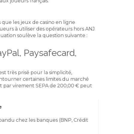
aux joueurs français.
s que les jeux de casino en ligne
oueurs à utiliser des opérateurs hors ANJ
tuation soulève la question suivante :
yPal, Paysafecard,
t très prisé pour la simplicité,
ontourner certaines limites du marché
ait par virement SEPA de 200,00 € peut
e
épandu chez les banques (BNP, Crédit