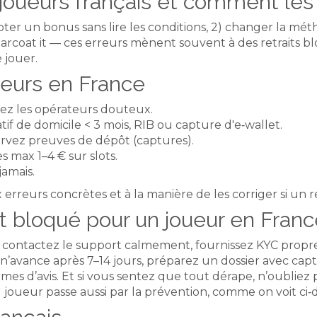
joueurs français et comment les 
cepter un bonus sans lire les conditions, 2) changer la mé
rcoat it — ces erreurs mènent souvent à des retraits bl
 jouer.
ueurs en France
itez les opérateurs douteux.
atif de domicile < 3 mois, RIB ou capture d'e‑wallet.
servez preuves de dépôt (captures).
s max 1–4 € sur slots.
jamais.
erreurs concrètes et à la manière de les corriger si un re
est bloqué pour un joueur en Fran
48h, contactez le support calmement, fournissez KYC pro
rien n’avance après 7–14 jours, préparez un dossier avec
mes d’avis. Et si vous sentez que tout dérape, n’oubliez 
 joueur passe aussi par la prévention, comme on voit ci‑