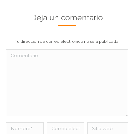
Deja un comentario
Tu dirección de correo electrónico no será publicada.
Comentario
Nombre *
Correo
Sitio web
electrónico *