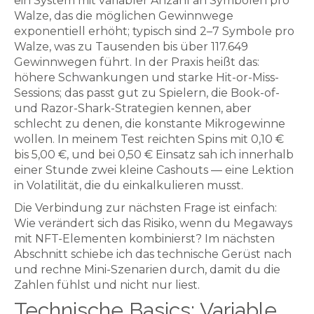
ein System mit variabler Anzahl an Symbolen pro
Walze, das die möglichen Gewinnwege
exponentiell erhöht; typisch sind 2–7 Symbole pro
Walze, was zu Tausenden bis über 117.649
Gewinnwegen führt. In der Praxis heißt das:
höhere Schwankungen und starke Hit-or-Miss-
Sessions; das passt gut zu Spielern, die Book-of-
und Razor-Shark-Strategien kennen, aber
schlecht zu denen, die konstante Mikrogewinne
wollen. In meinem Test reichten Spins mit 0,10 €
bis 5,00 €, und bei 0,50 € Einsatz sah ich innerhalb
einer Stunde zwei kleine Cashouts — eine Lektion
in Volatilität, die du einkalkulieren musst.
Die Verbindung zur nächsten Frage ist einfach:
Wie verändert sich das Risiko, wenn du Megaways
mit NFT-Elementen kombinierst? Im nächsten
Abschnitt schiebe ich das technische Gerüst nach
und rechne Mini-Szenarien durch, damit du die
Zahlen fühlst und nicht nur liest.
Technische Basics: Variable