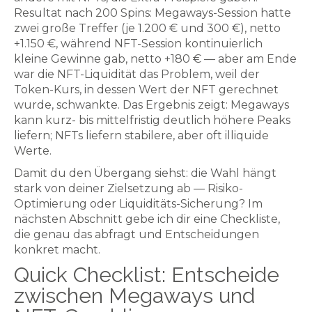
Resultat nach 200 Spins: Megaways-Session hatte
zwei große Treffer (je 1.200 € und 300 €), netto
+1.150 €, während NFT-Session kontinuierlich
kleine Gewinne gab, netto +180 € — aber am Ende
war die NFT-Liquidität das Problem, weil der
Token-Kurs, in dessen Wert der NFT gerechnet
wurde, schwankte. Das Ergebnis zeigt: Megaways
kann kurz- bis mittelfristig deutlich höhere Peaks
liefern; NFTs liefern stabilere, aber oft illiquide
Werte.
Damit du den Übergang siehst: die Wahl hängt
stark von deiner Zielsetzung ab — Risiko-
Optimierung oder Liquiditäts-Sicherung? Im
nächsten Abschnitt gebe ich dir eine Checkliste,
die genau das abfragt und Entscheidungen
konkret macht.
Quick Checklist: Entscheide
zwischen Megaways und