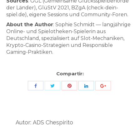
Sources
: GGL (Gemeinsame Glücksspielbehörde
der Länder), GlüStV 2021, BZgA (check-dein-
spiel.de), eigene Sessions und Community-Foren.
About the Author
: Sophie Schmidt — langjährige
Online- und Spielotheken-Spielerin aus
Deutschland, spezialisiert auf Slot-Mechaniken,
Krypto-Casino-Strategien und Responsible
Gaming-Praktiken.
Compartir:
Share
Share
Share
Share
Share
with
with
with
with
with
Twitter
Pinterest
Facebook
LinkedIn
ID
de
Autor:
ADS Chespirito
Google
Analytics