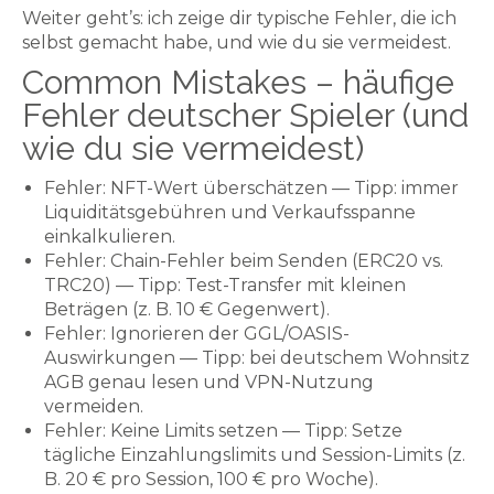
Weiter geht’s: ich zeige dir typische Fehler, die ich
selbst gemacht habe, und wie du sie vermeidest.
Common Mistakes – häufige
Fehler deutscher Spieler (und
wie du sie vermeidest)
Fehler: NFT-Wert überschätzen — Tipp: immer
Liquiditätsgebühren und Verkaufsspanne
einkalkulieren.
Fehler: Chain-Fehler beim Senden (ERC20 vs.
TRC20) — Tipp: Test-Transfer mit kleinen
Beträgen (z. B. 10 € Gegenwert).
Fehler: Ignorieren der GGL/OASIS-
Auswirkungen — Tipp: bei deutschem Wohnsitz
AGB genau lesen und VPN-Nutzung
vermeiden.
Fehler: Keine Limits setzen — Tipp: Setze
tägliche Einzahlungslimits und Session-Limits (z.
B. 20 € pro Session, 100 € pro Woche).