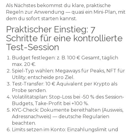
Als Nächstes bekommst du klare, praktische
Regeln zur Anwendung — quasi ein Mini-Plan, mit
dem du sofort starten kannst.
Praktischer Einstieg: 7
Schritte für eine kontrollierte
Test-Session
Budget festlegen: z. B. 100 € Gesamt, täglich
max. 20 €.
Spiel-Typ wählen: Megaways für Peaks, NFT für
Utility; entscheide pro Ziel.
Test-Transfer: 10 € Äquivalent per Krypto als
Probe senden.
Volatilitätsplan: Stop-Loss bei -50 % des Session-
Budgets, Take-Profit bei +100 %.
KYC-Check: Dokumente bereithalten (Ausweis,
Adressnachweis) — deutsche Regularien
beachten.
Limits setzen im Konto: Einzahlungslimit und