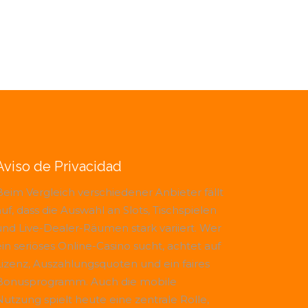
Aviso de Privacidad
Beim Vergleich verschiedener Anbieter fällt
uf, dass die Auswahl an Slots, Tischspielen
und Live-Dealer-Räumen stark variiert. Wer
ein seriöses Online-Casino sucht, achtet auf
Lizenz, Auszahlungsquoten und ein faires
Bonusprogramm. Auch die mobile
Nutzung spielt heute eine zentrale Rolle,