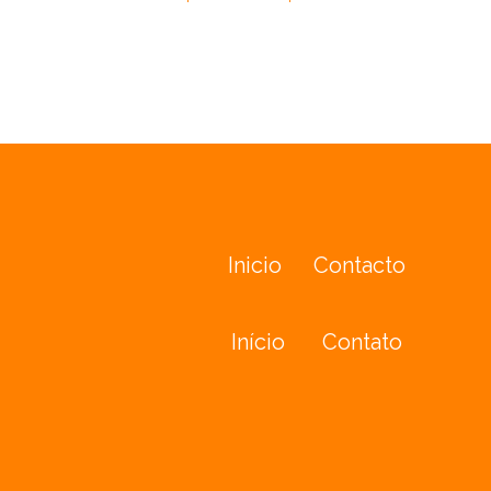
Inicio
Contacto
Início
Contato