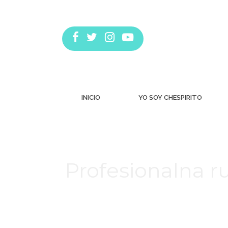
INICIO
YO SOY CHESPIRITO
Profesionalna ru
Estás aquí: