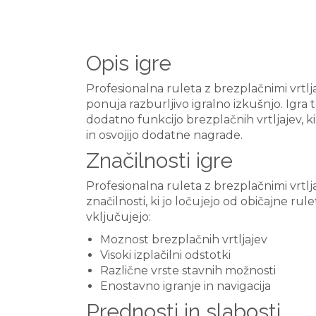
Opis igre
Profesionalna ruleta z brezplačnimi vrtljaji
ponuja razburljivo igralno izkušnjo. Igra t
dodatno funkcijo brezplačnih vrtljajev, k
in osvojijo dodatne nagrade.
Značilnosti igre
Profesionalna ruleta z brezplačnimi vrtlja
značilnosti, ki jo ločujejo od običajne rul
vključujejo:
Moznost brezplačnih vrtljajev
Visoki izplačilni odstotki
Različne vrste stavnih možnosti
Enostavno igranje in navigacija
Prednosti in slabosti