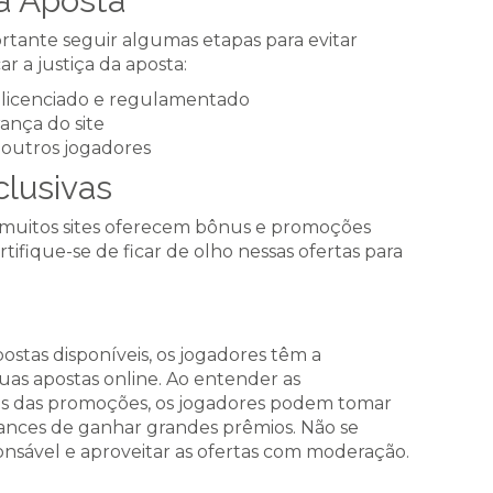
da Aposta
portante seguir algumas etapas para evitar
r a justiça da aposta:
é licenciado e regulamentado
rança do site
 outros jogadores
lusivas
 muitos sites oferecem bônus e promoções
rtifique-se de ficar de olho nessas ofertas para
tas disponíveis, os jogadores têm a
as apostas online. Ao entender as
ens das promoções, os jogadores podem tomar
ances de ganhar grandes prêmios. Não se
nsável e aproveitar as ofertas com moderação.