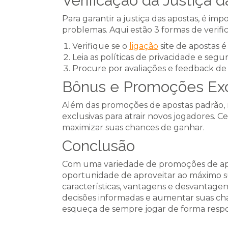
Verificação da Justiça 
Para garantir a justiça das apostas, é im
problemas. Aqui estão 3 formas de verifica
Verifique se o
ligação
site de apostas 
Leia as políticas de privacidade e segu
Procure por avaliações e feedback de
Bônus e Promoções Exc
Além das promoções de apostas padrão,
exclusivas para atrair novos jogadores. Ce
maximizar suas chances de ganhar.
Conclusão
Com uma variedade de promoções de apos
oportunidade de aproveitar ao máximo su
características, vantagens e desvantag
decisões informadas e aumentar suas ch
esqueça de sempre jogar de forma respo