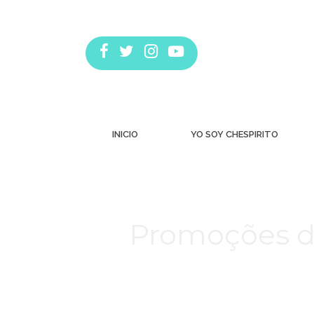
INICIO
YO SOY CHESPIRITO
Promoções de
Estás aquí: