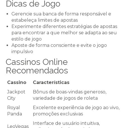
Dicas de Jogo
Gerencie sua banca de forma responsável e
estabeleça limites de apostas
Experimente diferentes estratégias de apostas
para encontrar a que melhor se adapta ao seu
estilo de jogo
Aposte de forma consciente e evite o jogo
impulsivo
Cassinos Online
Recomendados
Cassino
Características
Jackpot
Bônus de boas-vindas generoso,
City
variedade de jogos de roleta
Royal
Excelente experiência de jogo ao vivo,
Panda
promoções exclusivas
Interface de usuário intuitiva,
LeoVegas