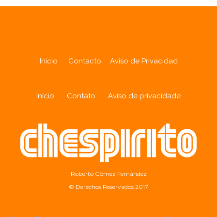
Inicio
Contacto
Aviso de Privacidad
Início
Contato
Aviso de privacidade
Roberto Gómez Fernández
© Derechos Reservados 2017