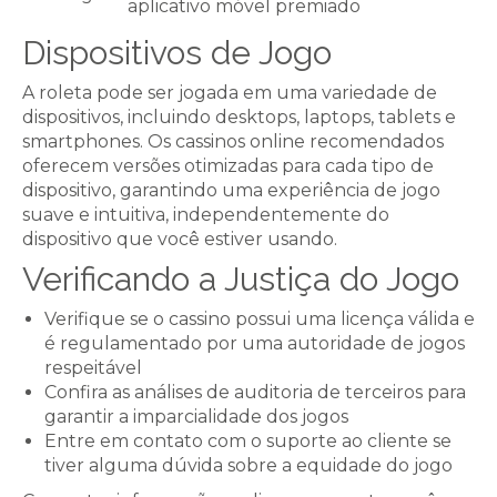
aplicativo móvel premiado
Dispositivos de Jogo
A roleta pode ser jogada em uma variedade de
dispositivos, incluindo desktops, laptops, tablets e
smartphones. Os cassinos online recomendados
oferecem versões otimizadas para cada tipo de
dispositivo, garantindo uma experiência de jogo
suave e intuitiva, independentemente do
dispositivo que você estiver usando.
Verificando a Justiça do Jogo
Verifique se o cassino possui uma licença válida e
é regulamentado por uma autoridade de jogos
respeitável
Confira as análises de auditoria de terceiros para
garantir a imparcialidade dos jogos
Entre em contato com o suporte ao cliente se
tiver alguma dúvida sobre a equidade do jogo