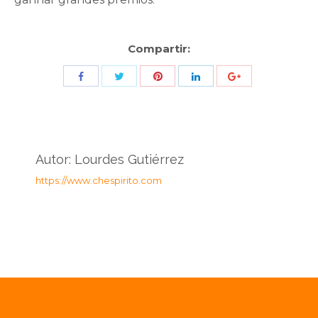
Compartir:
Share
Share
Share
Share
Share
with
with
with
with
with
Twitter
Pinterest
Facebook
LinkedIn
ID
de
Autor:
Lourdes Gutiérrez
Google
https://www.chespirito.com
Analytics