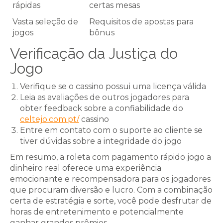
rápidas
certas mesas
Vasta seleção de
Requisitos de apostas para
jogos
bônus
Verificação da Justiça do
Jogo
Verifique se o cassino possui uma licença válida
Leia as avaliações de outros jogadores para
obter feedback sobre a confiabilidade do
celtejo.com.pt/
cassino
Entre em contato com o suporte ao cliente se
tiver dúvidas sobre a integridade do jogo
Em resumo, a roleta com pagamento rápido jogo a
dinheiro real oferece uma experiência
emocionante e recompensadora para os jogadores
que procuram diversão e lucro. Com a combinação
certa de estratégia e sorte, você pode desfrutar de
horas de entretenimento e potencialmente
ganhar grandes prêmios.