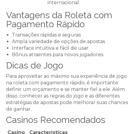
internacional.
Vantagens da Roleta com
Pagamento Rápido
Transações rápidas e seguras
Ampla variedade de opções de apostas
Interface intuitiva e fácil de usar
Bônus atraentes para novos jogadores
Dicas de Jogo
Para aproveitar ao máximo sua experiência de jogo
na roleta com pagamento rápido, é importante
definir um orçamento e se manter fiel a ele. Além
disso, conhecer as regras do jogo e as diferentes
estratégias de apostas pode melhorar suas chances
de ganhar.
Casinos Recomendados
Casino
Características