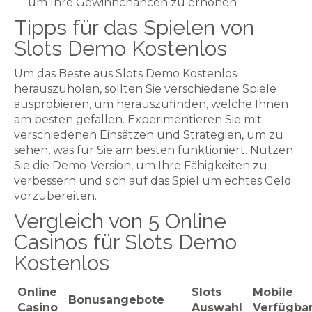
um Ihre Gewinnchancen zu erhöhen
Tipps für das Spielen von
Slots Demo Kostenlos
Um das Beste aus Slots Demo Kostenlos
herauszuholen, sollten Sie verschiedene Spiele
ausprobieren, um herauszufinden, welche Ihnen
am besten gefallen. Experimentieren Sie mit
verschiedenen Einsätzen und Strategien, um zu
sehen, was für Sie am besten funktioniert. Nutzen
Sie die Demo-Version, um Ihre Fähigkeiten zu
verbessern und sich auf das Spiel um echtes Geld
vorzubereiten.
Vergleich von 5 Online
Casinos für Slots Demo
Kostenlos
Online
Slots
Mobile
Bonusangebote
Casino
Auswahl
Verfügbar