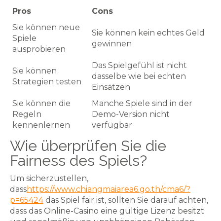
Pros
Cons
Sie können neue
Sie können kein echtes Geld
Spiele
gewinnen
ausprobieren
Das Spielgefühl ist nicht
Sie können
dasselbe wie bei echten
Strategien testen
Einsätzen
Sie können die
Manche Spiele sind in der
Regeln
Demo-Version nicht
kennenlernen
verfügbar
Wie überprüfen Sie die
Fairness des Spiels?
Um sicherzustellen,
dass
https://www.chiangmaiarea6.go.th/cma6/?
p=65424
das Spiel fair ist, sollten Sie darauf achten,
dass das Online-Casino eine gültige Lizenz besitzt