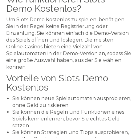
Demo Kostenlos?
Um Slots Demo Kostenlos zu spielen, benötigen
Sie in der Regel keine Registrierung oder
Einzahlung. Sie können einfach die Demo-Version
des Spiels öffnen und loslegen. Die meisten
Online-Casinos bieten eine Vielzahl von
Spielautomaten in der Demo-Version an, sodass Sie
eine große Auswahl haben, aus der Sie wählen
können.
Vorteile von Slots Demo
Kostenlos
Sie können neue Spielautomaten ausprobieren,
ohne Geld zu riskieren
Sie können die Regeln und Funktionen eines
Spiels kennenlernen, bevor Sie echtes Geld
setzen
Sie können Strategien und Tipps ausprobieren,