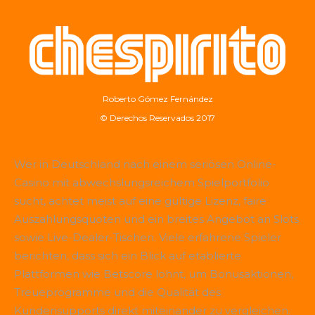
Roberto Gómez Fernández
© Derechos Reservados 2017
Wer in Deutschland nach einem seriösen Online-
Casino mit abwechslungsreichem Spielportfolio
sucht, achtet meist auf eine gültige Lizenz, faire
Auszahlungsquoten und ein breites Angebot an Slots
sowie Live-Dealer-Tischen. Viele erfahrene Spieler
berichten, dass sich ein Blick auf etablierte
Plattformen wie
Betscore
lohnt, um Bonusaktionen,
Treueprogramme und die Qualität des
Kundensupports direkt miteinander zu vergleichen.