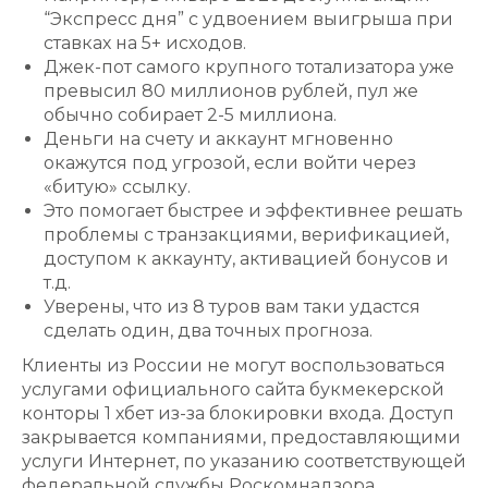
“Экспресс дня” с удвоением выигрыша при
ставках на 5+ исходов.
Джек-пот самого крупного тотализатора уже
превысил 80 миллионов рублей, пул же
обычно собирает 2-5 миллиона.
Деньги на счету и аккаунт мгновенно
окажутся под угрозой, если войти через
«битую» ссылку.
Это помогает быстрее и эффективнее решать
проблемы с транзакциями, верификацией,
доступом к аккаунту, активацией бонусов и
т.д.
Уверены, что из 8 туров вам таки удастся
сделать один, два точных прогноза.
Клиенты из России не могут воспользоваться
услугами официального сайта букмекерской
конторы 1 хбет из-за блокировки входа. Доступ
закрывается компаниями, предоставляющими
услуги Интернет, по указанию соответствующей
федеральной службы Роскомнадзора.