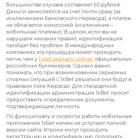
большинстве случаев составляет 50 рублей.
Деньги зачисляются на счет почти сразу (за
исключением банковского перевода), а платеж
не облагается комиссией (исключение –
мобильные платежи). В целом, если вы не
нарушали никаких правил, идентификация
пройдет без проблем. В международных
компаниях эта процедура может проходить
легче, чем у
1xbet зеркало сейчас
официальных
российских букмекеров. Однако важно
понимать, что при возникновении серьезных
спорных ситуаций с 1xBet решаться они будут в
правовом поле Кюрасао. Для стандартной
идентификации администрация 1xBet просит
предоставить определенные документы,
подтверждающие личность.
По функционалу и скорости работы мобильные
приложения 1хБет ничем не уступают полной
версии сайта. Игроки могут проходить
регистрацию и идентификацию, пополнять