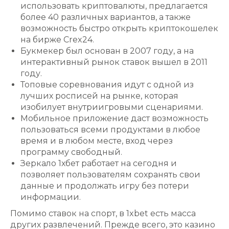
использовать криптовалюты, предлагается
более 40 различных вариантов, а также
возможность быстро открыть криптокошелек
на бирже Crex24.
Букмекер был основан в 2007 году, а на
интерактивный рынок ставок вышел в 2011
году.
Топовые соревнования идут с одной из
лучших росписей на рынке, которая
изобилует внутриигровыми сценариями.
Мобильное приложение даст возможность
пользоваться всеми продуктами в любое
время и в любом месте, вход через
программу свободный.
Зеркало 1хбет работает на сегодня и
позволяет пользователям сохранять свои
данные и продолжать игру без потери
информации.
Помимо ставок на спорт, в 1xbet есть масса
других развлечений. Прежде всего, это казино