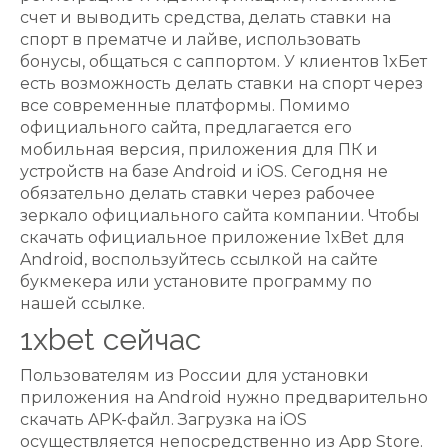
счет и выводить средства, делать ставки на
спорт в прематче и лайве, использовать
бонусы, общаться с саппортом. У клиентов 1xБет
есть возможность делать ставки на спорт через
все современные платформы. Помимо
официального сайта, предлагается его
мобильная версия, приложения для ПК и
устройств на базе Android и iOS. Сегодня не
обязательно делать ставки через рабочее
зеркало официального сайта компании. Чтобы
скачать официальное приложение 1xBet для
Android, воспользуйтесь ссылкой на сайте
букмекера или установите программу по
нашей ссылке.
1xbet сейчас
Пользователям из России для установки
приложения на Android нужно предварительно
скачать APK-файл. Загрузка на iOS
осуществляется непосредственно из App Store.