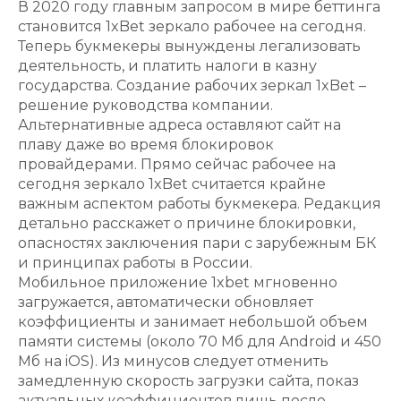
В 2020 году главным запросом в мире беттинга
становится 1xBet зеркало рабочее на сегодня.
Теперь букмекеры вынуждены легализовать
деятельность, и платить налоги в казну
государства. Создание рабочих зеркал 1xBet –
решение руководства компании.
Альтернативные адреса оставляют сайт на
плаву даже во время блокировок
провайдерами. Прямо сейчас рабочее на
сегодня зеркало 1xBet считается крайне
важным аспектом работы букмекера. Редакция
детально расскажет о причине блокировки,
опасностях заключения пари с зарубежным БК
и принципах работы в России.
Мобильное приложение 1xbet мгновенно
загружается, автоматически обновляет
коэффициенты и занимает небольшой объем
памяти системы (около 70 Мб для Android и 450
Мб на iOS). Из минусов следует отменить
замедленную скорость загрузки сайта, показ
актуальных коэффициентов лишь после