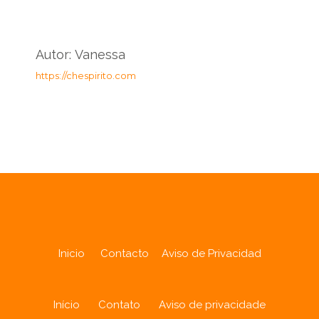
Twitter
Pinterest
Facebook
LinkedIn
ID
de
Autor:
Vanessa
Google
https://chespirito.com
Analytics
Inicio
Contacto
Aviso de Privacidad
Início
Contato
Aviso de privacidade