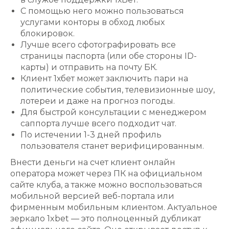
С помощью него можно пользоваться
услугами конторы в обход любых
блокировок.
Лучше всего сфотографировать все
страницы паспорта (или обе стороны ID-
карты) и отправить на почту БК.
Клиент 1хбет может заключить пари на
политические события, телевизионные шоу,
лотереи и даже на прогноз погоды.
Для быстрой консультации с менеджером
саппорта лучше всего подходит чат.
По истечении 1-3 дней профиль
пользователя станет верифицированным.
Внести деньги на счет клиент онлайн
оператора может через ПК на официальном
сайте клуба, а также можно воспользоваться
мобильной версией веб-портала или
фирменным мобильным клиентом. Актуальное
зеркало 1xbet — это полноценный дубликат