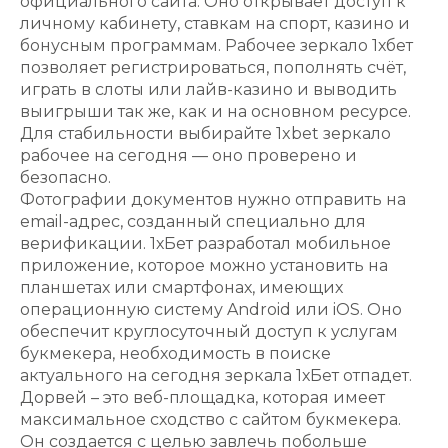
официального сайта. Оно открывает доступ к
личному кабинету, ставкам на спорт, казино и
бонусным программам. Рабочее зеркало 1хбет
позволяет регистрироваться, пополнять счёт,
играть в слоты или лайв-казино и выводить
выигрыши так же, как и на основном ресурсе.
Для стабильности выбирайте 1xbet зеркало
рабочее на сегодня — оно проверено и
безопасно.
Фотографии документов нужно отправить на
email-адрес, созданный специально для
верификации. 1хБет разработал мобильное
приложение, которое можно установить на
планшетах или смартфонах, имеющих
операционную систему Android или iOS. Оно
обеспечит круглосуточный доступ к услугам
букмекера, необходимость в поиске
актуального на сегодня зеркала 1хБет отпадет.
Дорвей – это веб-площадка, которая имеет
максимальное сходство с сайтом букмекера.
Он создается с целью завлечь побольше