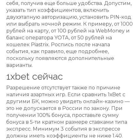
себя, получив еще больше удобства. Допустим,
указать тип коэффициентов, включить
двухэтапную авторизацию, установить PIN-код
или выбрать ночной режим. К примеру, от 1000
рублей на карту, от 100 рублей на WebMoney и
баланс оператора YOTA, от 50 рублей на
кошелек Piastrix. Роспись после начала
события, как правило, еще подробнее,
поскольку появляются дополнительные
варианты.
1xbet сейчас
Разрешение отсутствует также по причине
наличия азартных игр. Если сравнить 1хBet с
другими БК, можно увидеть онлайн-казино ―
это не допускается в России по закону. При
получении 100% бонуса, проставьте сумму
бонуса в 5-ти кратном размере ставками типа
экспресс. Минимум 3 события в экспрессе
должны иметь коэффициенты не ниже 1.40.