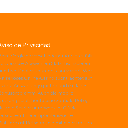
Aviso de Privacidad
Beim Vergleich verschiedener Anbieter fällt
uf, dass die Auswahl an Slots, Tischspielen
und Live-Dealer-Räumen stark variiert. Wer
ein seriöses Online-Casino sucht, achtet auf
Lizenz, Auszahlungsquoten und ein faires
Bonusprogramm. Auch die mobile
Nutzung spielt heute eine zentrale Rolle,
da viele Spieler unterwegs ihr Glück
versuchen. Eine empfehlenswerte
Plattform ist
Betscore
, die mit einer breiten