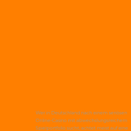
Wer in Deutschland nach einem seriösen
Online-Casino mit abwechslungsreichem
Spielportfolio sucht, achtet meist auf eine