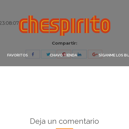
 23:08:07
Compartir:
Share
Share
Share
Share
Share
FAVORITOS
CHAVO TIENDA
SÍGANME LOS B
with
with
with
with
with
Twitter
Pinterest
Facebook
LinkedIn
ID
de
Google
Analytics
Deja un comentario