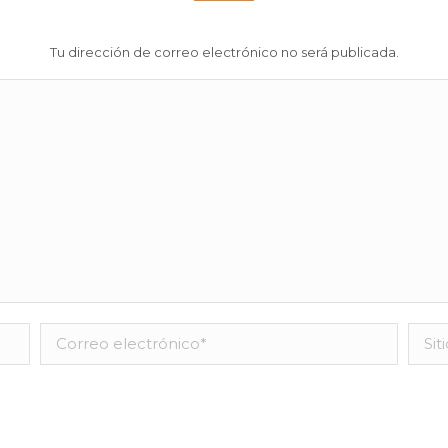
Tu dirección de correo electrónico no será publicada.
Correo electrónico *
Siti