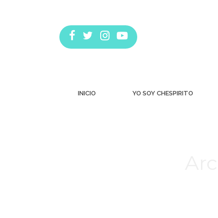
INICIO
YO SOY CHESPIRITO
Arc
Estás aquí: