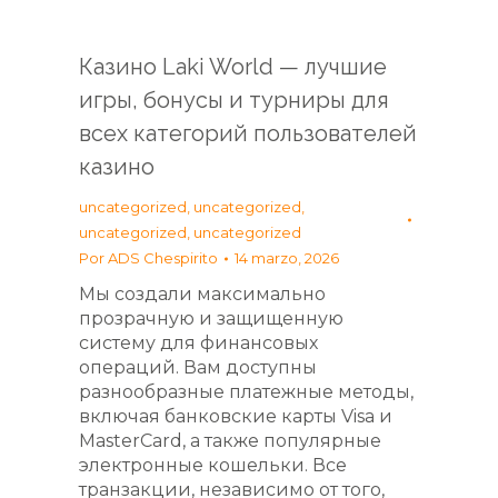
Казино Laki World — лучшие
игры, бонусы и турниры для
всех категорий пользователей
казино
uncategorized
,
uncategorized
,
uncategorized
,
uncategorized
Por
ADS Chespirito
14 marzo, 2026
Мы создали максимально
прозрачную и защищенную
систему для финансовых
операций. Вам доступны
разнообразные платежные методы,
включая банковские карты Visa и
MasterCard, а также популярные
электронные кошельки. Все
транзакции, независимо от того,