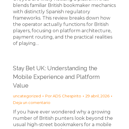
blends familiar British bookmaker mechanics
with distinctly Spanish regulatory
frameworks. This review breaks down how
the operator actually functions for British
players, focusing on platform architecture,
payment routing, and the practical realities
of playing…
Stay Bet UK: Understanding the
Mobile Experience and Platform
Value
uncategorized
Por
ADS Chespirito
29 abril, 2026
Deja un comentario
If you have ever wondered why a growing
number of British punters look beyond the
usual high-street bookmakers for a mobile