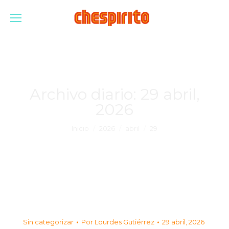
Archivo diario:
29 abril,
2026
Estás aquí:
Inicio
2026
abril
29
Sin categorizar
Por
Lourdes Gutiérrez
29 abril, 2026