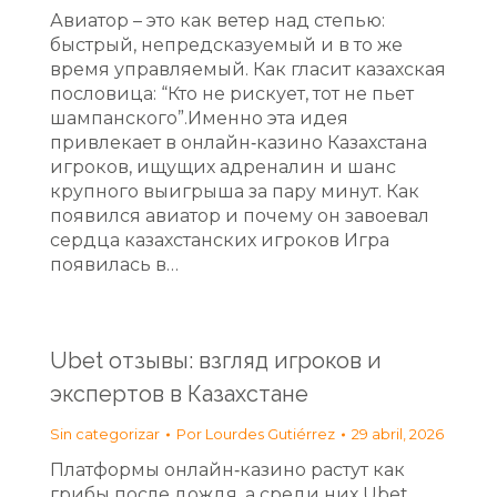
Авиатор – это как ветер над степью:
быстрый, непредсказуемый и в то же
время управляемый. Как гласит казахская
пословица: “Кто не рискует, тот не пьет
шампанского”.Именно эта идея
привлекает в онлайн‑казино Казахстана
игроков, ищущих адреналин и шанс
крупного выигрыша за пару минут. Как
появился авиатор и почему он завоевал
сердца казахстанских игроков Игра
появилась в…
Ubet отзывы: взгляд игроков и
экспертов в Казахстане
Sin categorizar
Por
Lourdes Gutiérrez
29 abril, 2026
Платформы онлайн‑казино растут как
грибы после дождя, а среди них Ubet