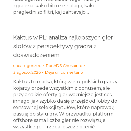
zgrajena: kako hitro se nalaga, kako
pregledni so filtri, kaj zahtevajo…
Kaktus w PL: analiza najlepszych gier i
slotów z perspektywy gracza z
doświadczeniem
uncategorized
Por
ADS Chespirito
3 agosto, 2026
Deja un comentario
Kaktus to marka, którą wielu polskich graczy
kojarzy przede wszystkim z bonusem, ale
przy analizie oferty gier ważniejsze jest coś
innego: jak szybko da się przejść od lobby do
sensownej selekcji tytułów, które naprawdę
pasują do stylu gry. W przypadku platform
offshore sama liczba gier nie rozwiązuje
wszystkiego. Trzeba jeszcze ocenić