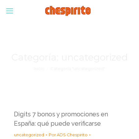
Categoría:
uncategorized
Estás aquí:
Inicio
Categoría "uncategorized"
Digits 7 bonos y promociones en
España: qué puede verificarse
uncategorized
Por
ADS Chespirito