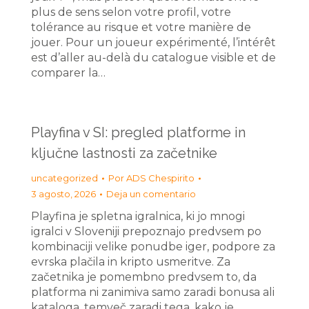
plus de sens selon votre profil, votre
tolérance au risque et votre manière de
jouer. Pour un joueur expérimenté, l’intérêt
est d’aller au-delà du catalogue visible et de
comparer la…
Playfina v SI: pregled platforme in
ključne lastnosti za začetnike
uncategorized
Por
ADS Chespirito
3 agosto, 2026
Deja un comentario
Playfina je spletna igralnica, ki jo mnogi
igralci v Sloveniji prepoznajo predvsem po
kombinaciji velike ponudbe iger, podpore za
evrska plačila in kripto usmeritve. Za
začetnika je pomembno predvsem to, da
platforma ni zanimiva samo zaradi bonusa ali
kataloga, temveč zaradi tega, kako je