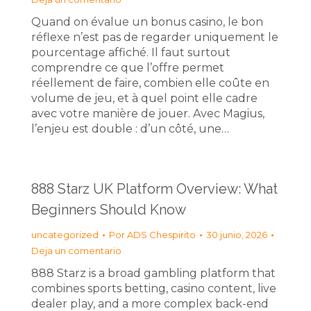
Quand on évalue un bonus casino, le bon
réflexe n’est pas de regarder uniquement le
pourcentage affiché. Il faut surtout
comprendre ce que l’offre permet
réellement de faire, combien elle coûte en
volume de jeu, et à quel point elle cadre
avec votre manière de jouer. Avec Magius,
l’enjeu est double : d’un côté, une…
888 Starz UK Platform Overview: What
Beginners Should Know
uncategorized
Por
ADS Chespirito
30 junio, 2026
Deja un comentario
888 Starz is a broad gambling platform that
combines sports betting, casino content, live
dealer play, and a more complex back-end