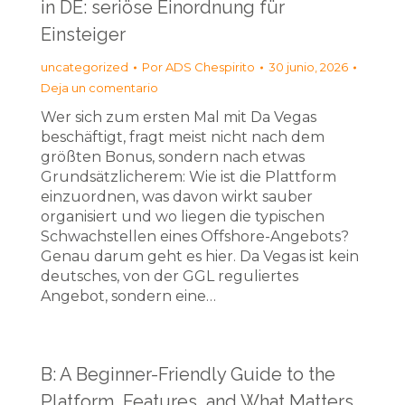
in DE: seriöse Einordnung für
Einsteiger
uncategorized
Por
ADS Chespirito
30 junio, 2026
Deja un comentario
Wer sich zum ersten Mal mit Da Vegas
beschäftigt, fragt meist nicht nach dem
größten Bonus, sondern nach etwas
Grundsätzlicherem: Wie ist die Plattform
einzuordnen, was davon wirkt sauber
organisiert und wo liegen die typischen
Schwachstellen eines Offshore-Angebots?
Genau darum geht es hier. Da Vegas ist kein
deutsches, von der GGL reguliertes
Angebot, sondern eine…
B: A Beginner-Friendly Guide to the
Platform, Features, and What Matters