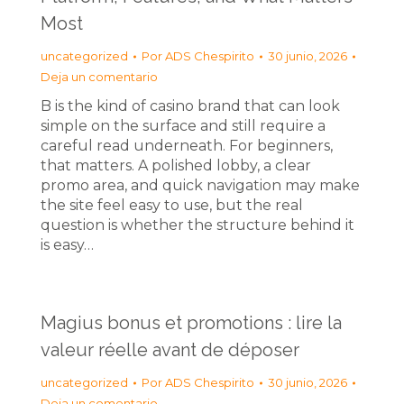
Most
uncategorized
Por
ADS Chespirito
30 junio, 2026
Deja un comentario
B is the kind of casino brand that can look
simple on the surface and still require a
careful read underneath. For beginners,
that matters. A polished lobby, a clear
promo area, and quick navigation may make
the site feel easy to use, but the real
question is whether the structure behind it
is easy…
Magius bonus et promotions : lire la
valeur réelle avant de déposer
uncategorized
Por
ADS Chespirito
30 junio, 2026
Deja un comentario