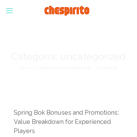
Categoría:
uncategorized
Estás aquí:
Inicio
Categoría "uncategorized"
(Página 8)
Spring Bok Bonuses and Promotions:
Value Breakdown for Experienced
Players