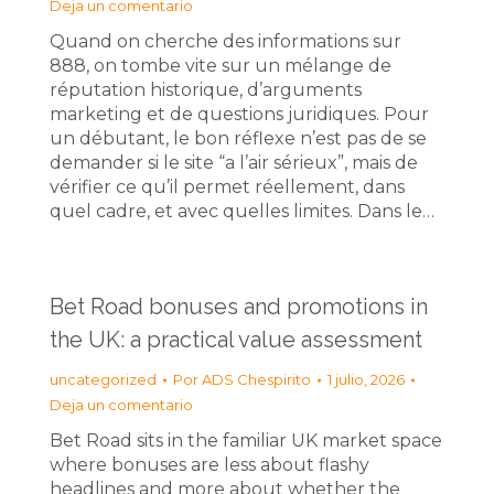
Deja un comentario
Quand on cherche des informations sur
888, on tombe vite sur un mélange de
réputation historique, d’arguments
marketing et de questions juridiques. Pour
un débutant, le bon réflexe n’est pas de se
demander si le site “a l’air sérieux”, mais de
vérifier ce qu’il permet réellement, dans
quel cadre, et avec quelles limites. Dans le…
Bet Road bonuses and promotions in
the UK: a practical value assessment
uncategorized
Por
ADS Chespirito
1 julio, 2026
Deja un comentario
Bet Road sits in the familiar UK market space
where bonuses are less about flashy
headlines and more about whether the