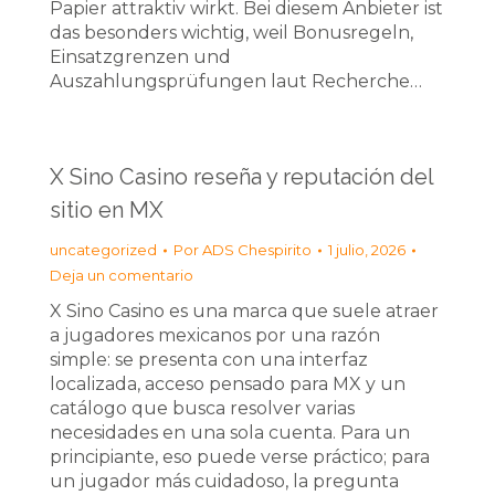
Papier attraktiv wirkt. Bei diesem Anbieter ist
das besonders wichtig, weil Bonusregeln,
Einsatzgrenzen und
Auszahlungsprüfungen laut Recherche…
X Sino Casino reseña y reputación del
sitio en MX
uncategorized
Por
ADS Chespirito
1 julio, 2026
Deja un comentario
X Sino Casino es una marca que suele atraer
a jugadores mexicanos por una razón
simple: se presenta con una interfaz
localizada, acceso pensado para MX y un
catálogo que busca resolver varias
necesidades en una sola cuenta. Para un
principiante, eso puede verse práctico; para
un jugador más cuidadoso, la pregunta