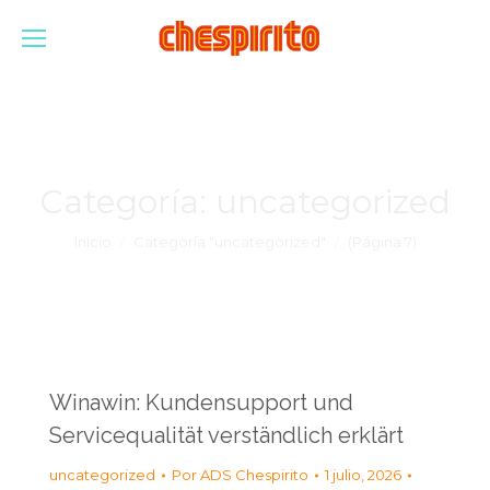
Categoría:
uncategorized
Estás aquí:
Inicio
Categoría "uncategorized"
(Página 7)
Winawin: Kundensupport und
Servicequalität verständlich erklärt
uncategorized
Por
ADS Chespirito
1 julio, 2026