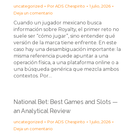
uncategorized
Por
ADS Chespirito
1 julio, 2026
Deja un comentario
Cuando un jugador mexicano busca
información sobre Royalty, el primer reto no
suele ser “cómo jugar”, sino entender qué
versión de la marca tiene enfrente. En este
caso hay una desambiguación importante: la
misma referencia puede apuntar a una
operación física, a una plataforma online o a
una búsqueda genérica que mezcla ambos
contextos. Por…
National Bet: Best Games and Slots —
an Analytical Review
uncategorized
Por
ADS Chespirito
1 julio, 2026
Deja un comentario