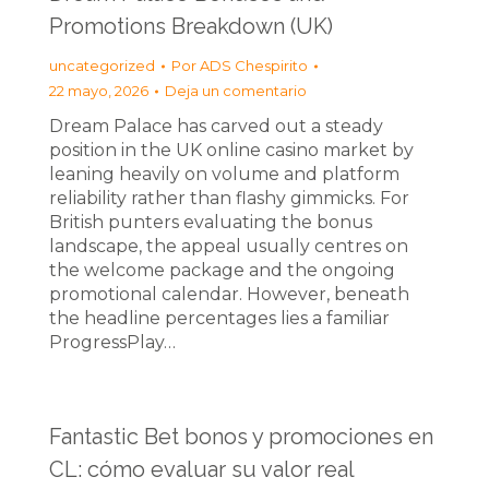
Promotions Breakdown (UK)
uncategorized
Por
ADS Chespirito
22 mayo, 2026
Deja un comentario
Dream Palace has carved out a steady
position in the UK online casino market by
leaning heavily on volume and platform
reliability rather than flashy gimmicks. For
British punters evaluating the bonus
landscape, the appeal usually centres on
the welcome package and the ongoing
promotional calendar. However, beneath
the headline percentages lies a familiar
ProgressPlay…
Fantastic Bet bonos y promociones en
CL: cómo evaluar su valor real