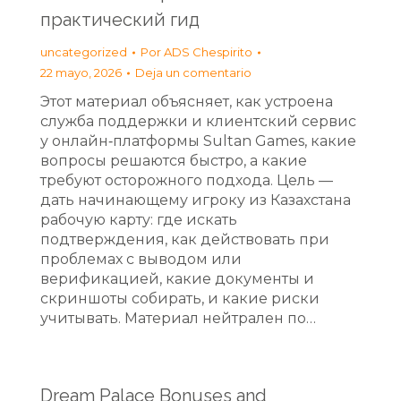
практический гид
uncategorized
Por
ADS Chespirito
22 mayo, 2026
Deja un comentario
Этот материал объясняет, как устроена
служба поддержки и клиентский сервис
у онлайн‑платформы Sultan Games, какие
вопросы решаются быстро, а какие
требуют осторожного подхода. Цель —
дать начинающему игроку из Казахстана
рабочую карту: где искать
подтверждения, как действовать при
проблемах с выводом или
верификацией, какие документы и
скриншоты собирать, и какие риски
учитывать. Материал нейтрален по…
Dream Palace Bonuses and