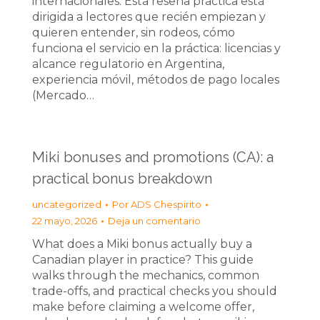
internacionales. Esta reseña practica está
dirigida a lectores que recién empiezan y
quieren entender, sin rodeos, cómo
funciona el servicio en la práctica: licencias y
alcance regulatorio en Argentina,
experiencia móvil, métodos de pago locales
(Mercado…
Miki bonuses and promotions (CA): a
practical bonus breakdown
uncategorized
Por
ADS Chespirito
22 mayo, 2026
Deja un comentario
What does a Miki bonus actually buy a
Canadian player in practice? This guide
walks through the mechanics, common
trade-offs, and practical checks you should
make before claiming a welcome offer,