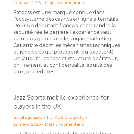
22 mayo, 2026
Deja un comentario
Fatboss est une marque connue dans
l’écosystème des casinos en ligne alternatifs.
Pour un débutant français, comprendre la
sécurité réelle derrière l’expérience vaut
bien plus qu’un simple slogan marketing.
Cet article décrit les mécanismes techniques
et juridiques qui protègent (ou exposent)
un joueur : licences et structure opérateur,
chiffrement et confidentialité, équité des
jeux, procédures…
Jazz Sports mobile experience for
players in the UK
uncategorized
Por
ADS Chespirito
22 mayo, 2026
Deja un comentario
Jazz Sports is a long-established offshore