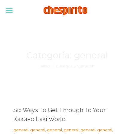
Categoría:
general
Estás aquí:
Inicio
Categoría "general"
Six Ways To Get Through To Your
Казино Laki World
general
,
general
,
general
,
general
,
general
,
general
,