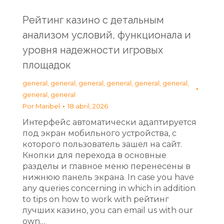
Рейтинг казино с детальным
анализом условий, функционала и
уровня надежности игровых
площадок
general
,
general
,
general
,
general
,
general
,
general
,
general
,
general
Por
Maribel
18 abril, 2026
Интерфейс автоматически адаптируется
под экран мобильного устройства, с
которого пользователь зашел на сайт.
Кнопки для перехода в основные
разделы и главное меню перенесены в
нижнюю панель экрана. In case you have
any queries concerning in which in addition
to tips on how to work with рейтинг
лучших казино, you can email us with our
own…