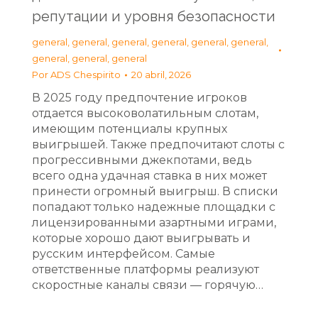
репутации и уровня безопасности
general
,
general
,
general
,
general
,
general
,
general
,
general
,
general
,
general
Por
ADS Chespirito
20 abril, 2026
В 2025 году предпочтение игроков
отдается высоковолатильным слотам,
имеющим потенциалы крупных
выигрышей. Также предпочитают слоты с
прогрессивными джекпотами, ведь
всего одна удачная ставка в них может
принести огромный выигрыш. В списки
попадают только надежные площадки с
лицензированными азартными играми,
которые хорошо дают выигрывать и
русским интерфейсом. Самые
ответственные платформы реализуют
скоростные каналы связи — горячую…