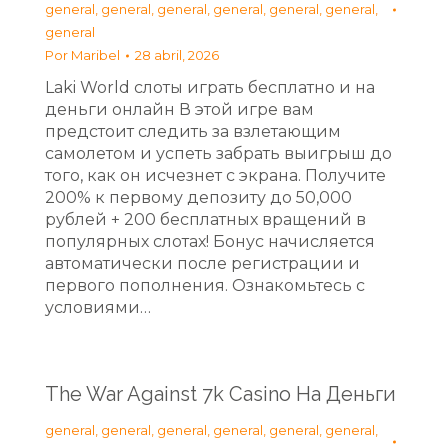
general
,
general
,
general
,
general
,
general
,
general
,
general
Por
Maribel
28 abril, 2026
Laki World слоты играть бесплатно и на
деньги онлайн В этой игре вам
предстоит следить за взлетающим
самолетом и успеть забрать выигрыш до
того, как он исчезнет с экрана. Получите
200% к первому депозиту до 50,000
рублей + 200 бесплатных вращений в
популярных слотах! Бонус начисляется
автоматически после регистрации и
первого пополнения. Ознакомьтесь с
условиями…
The War Against 7k Casino На Деньги
general
,
general
,
general
,
general
,
general
,
general
,