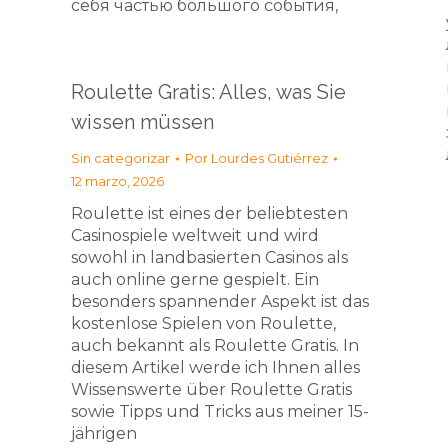
себя частью большого события,
Roulette Gratis: Alles, was Sie
wissen müssen
Sin categorizar
Por
Lourdes Gutiérrez
12 marzo, 2026
Roulette ist eines der beliebtesten
Casinospiele weltweit und wird
sowohl in landbasierten Casinos als
auch online gerne gespielt. Ein
besonders spannender Aspekt ist das
kostenlose Spielen von Roulette,
auch bekannt als Roulette Gratis. In
diesem Artikel werde ich Ihnen alles
Wissenswerte über Roulette Gratis
sowie Tipps und Tricks aus meiner 15-
jährigen