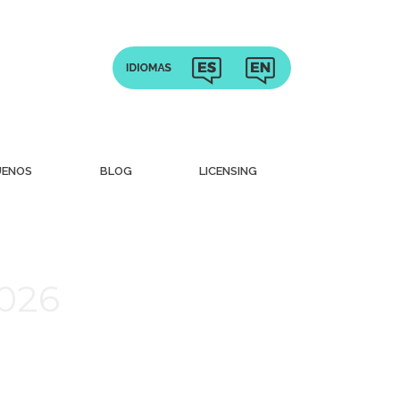
UENOS
BLOG
LICENSING
2026