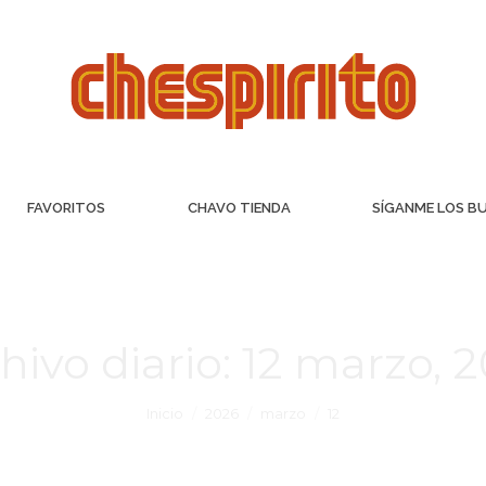
FAVORITOS
CHAVO TIENDA
SÍGANME LOS B
hivo diario:
12 marzo, 
Inicio
2026
marzo
12