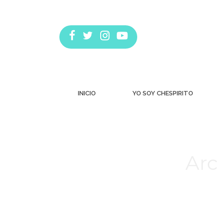
INICIO
YO SOY CHESPIRITO
Arc
Estás aquí: