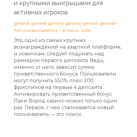
и крупными выигрышами для
активных игроков
general
,
general
,
general
,
general
,
general
,
general
Por
Lourdes Gutiérrez
12 marzo, 2026
Это, одно из самых крупных
вознаграждений на азартной платформе,
и новичкам, следует подумать над
размером первого депозита. Ведь,
именно от него, зависит сумма
приветственного бонуса. Пользователи
могут получить 550% плюс 200
фриспинов на первые 4 депозита.
Активировать приветственный бонус
Лаки Ворлд казино можно только один
раз. Первое, с чем сталкивается новый
пользователь — это поиск…