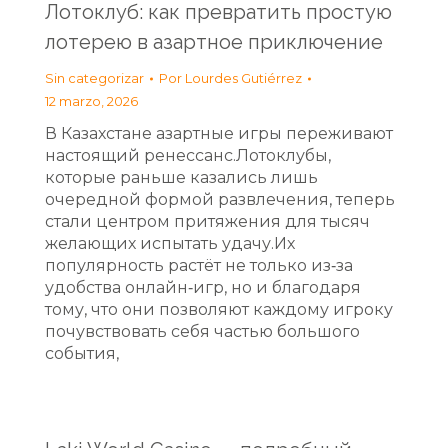
Лотоклуб: как превратить простую
лотерею в азартное приключение
Sin categorizar
Por
Lourdes Gutiérrez
12 marzo, 2026
В Казахстане азартные игры переживают
настоящий ренессанс.Лотоклубы,
которые раньше казались лишь
очередной формой развлечения, теперь
стали центром притяжения для тысяч
желающих испытать удачу.Их
популярность растёт не только из‑за
удобства онлайн‑игр, но и благодаря
тому, что они позволяют каждому игроку
почувствовать себя частью большого
события,