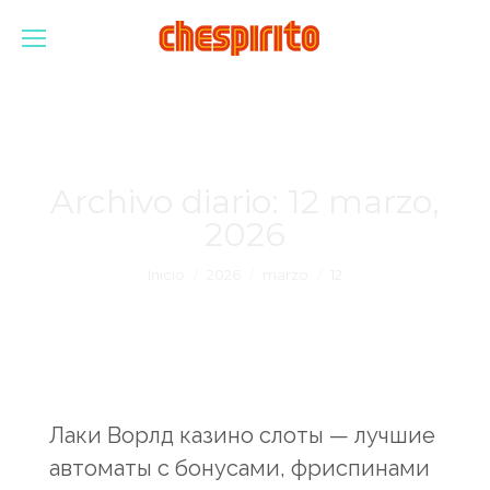
Archivo diario:
12 marzo,
2026
Estás aquí:
Inicio
2026
marzo
12
Лаки Ворлд казино слоты — лучшие
автоматы с бонусами, фриспинами