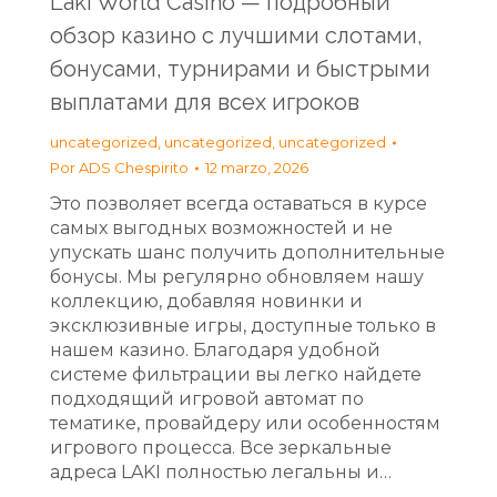
Laki World Casino — подробный
обзор казино с лучшими слотами,
бонусами, турнирами и быстрыми
выплатами для всех игроков
uncategorized
,
uncategorized
,
uncategorized
Por
ADS Chespirito
12 marzo, 2026
Это позволяет всегда оставаться в курсе
самых выгодных возможностей и не
упускать шанс получить дополнительные
бонусы. Мы регулярно обновляем нашу
коллекцию, добавляя новинки и
эксклюзивные игры, доступные только в
нашем казино. Благодаря удобной
системе фильтрации вы легко найдете
подходящий игровой автомат по
тематике, провайдеру или особенностям
игрового процесса. Все зеркальные
адреса LAKI полностью легальны и…