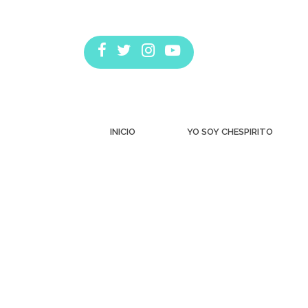
INICIO
YO SOY CHESPIRITO
Estás aquí: