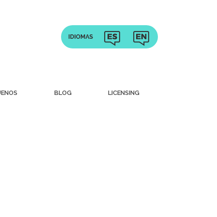
UENOS
BLOG
LICENSING