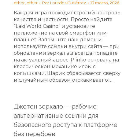
other
,
other
Por
Lourdes Gutiérrez
13 marzo, 2026
Каждая игра проходит строгий контроль
качества и честности. Просто найдите
“Laki World Casino” и установите
приложение на свой смартфон или
планшет. Запомните наш домен и
используйте ссылки внутри сайта — при
обновлении зеркал вы всегда попадёте
на актуальный адрес. Plinko основана на
классической механике игры с
колышками. Шарик сбрасывается сверху
и случайным образом отскакивает от…
Джетон зеркало — рабочие
альтернативные ссылки для
безопасного доступа к платформе
без перебоев