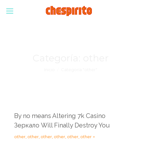
Categoría:
other
Estás aquí:
Inicio
Categoría "other"
By no means Altering 7k Casino
Зеркало Will Finally Destroy You
other
,
other
,
other
,
other
,
other
,
other