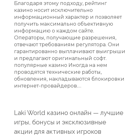
Благодаря этому подходу, рейтинг
казино носит исключительно
информационный характер и позволяет
получить максимально объективную
информацию о каждом сайте.
Операторы, получающие разрешения,
отвечают требованиям регулятора. Они
гарантированно выплачивают выигрыши
и предлагают оригинальный софт.
популярные казино Иногда на нем
проводятся технические работы,
обновления, накладываются блокировки
интернет-провайдеров.…
Laki World казино онлайн — лучшие
игры, бонусы и эксклюзивные
акции для активных игроков