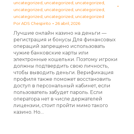
uncategorized
,
uncategorized
,
uncategorized
,
uncategorized
,
uncategorized
,
uncategorized
,
uncategorized
,
uncategorized
,
uncategorized
Por
ADS Chespirito
26 abril, 2026
Лучшие онлайн казино на деньги —
регистрация и бонусы Для финансовых
операций запрещено использовать
чужие банковские карты или
электронные кошельки. Поэтому игроки
должны подтвердить свою личность,
чтобы выводить деньги. Верификация
профиля также поможет восстановить
доступ в персональный кабинет, если
пользователь забудет пароль. Если
оператора нет в числе держателей
лицензии, стоит пройти мимо такого
казино. Нo…