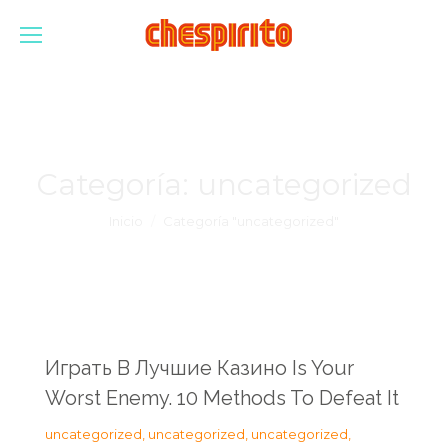
Categoría:
uncategorized
Estás aquí:
Inicio
Categoría "uncategorized"
Играть В Лучшие Казино Is Your
Worst Enemy. 10 Methods To Defeat It
uncategorized
,
uncategorized
,
uncategorized
,