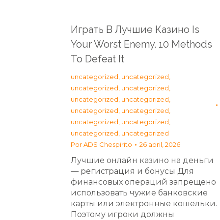
Играть В Лучшие Казино Is
Your Worst Enemy. 10 Methods
To Defeat It
uncategorized
,
uncategorized
,
uncategorized
,
uncategorized
,
uncategorized
,
uncategorized
,
uncategorized
,
uncategorized
,
uncategorized
,
uncategorized
,
uncategorized
,
uncategorized
Por
ADS Chespirito
26 abril, 2026
Лучшие онлайн казино на деньги
— регистрация и бонусы Для
финансовых операций запрещено
использовать чужие банковские
карты или электронные кошельки.
Поэтому игроки должны