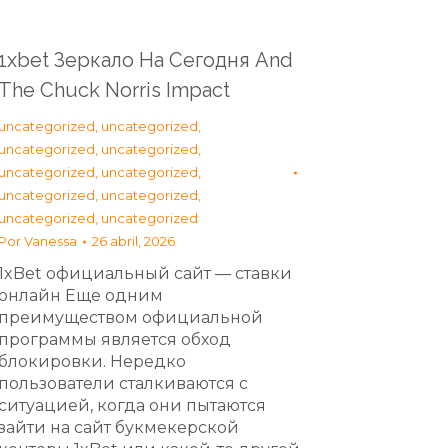
1xbet Зеркало На Сегодня And
The Chuck Norris Impact
uncategorized
,
uncategorized
,
uncategorized
,
uncategorized
,
uncategorized
,
uncategorized
,
uncategorized
,
uncategorized
,
uncategorized
,
uncategorized
Por
Vanessa
26 abril, 2026
1xBet официальный сайт — ставки
онлайн Еще одним
преимуществом официальной
программы является обход
блокировки. Нередко
пользователи сталкиваются с
ситуацией, когда они пытаются
зайти на сайт букмекерской