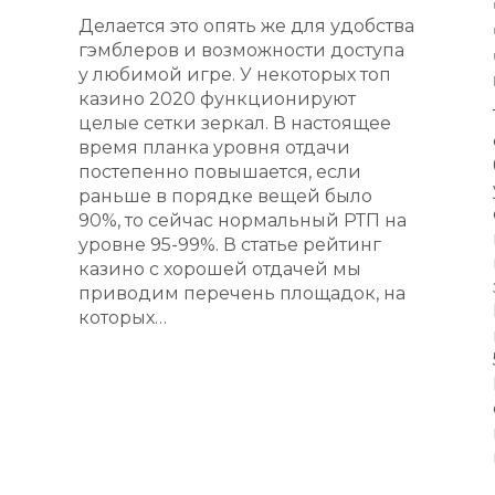
Делается это опять же для удобства
гэмблеров и возможности доступа
у любимой игре. У некоторых топ
казино 2020 функционируют
целые сетки зеркал. В настоящее
время планка уровня отдачи
постепенно повышается, если
раньше в порядке вещей было
90%, то сейчас нормальный РТП на
уровне 95-99%. В статье рейтинг
казино с хорошей отдачей мы
приводим перечень площадок, на
которых…