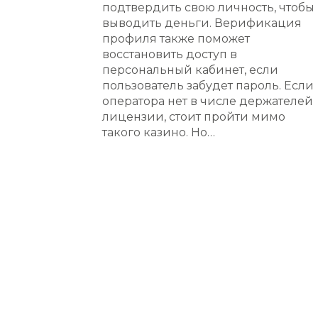
подтвердить свою личность, чтобы
выводить деньги. Верификация
профиля также поможет
восстановить доступ в
персональный кабинет, если
пользователь забудет пароль. Если
оператора нет в числе держателей
лицензии, стоит пройти мимо
такого казино. Нo…