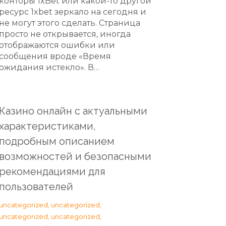
конторы 1xBet или какой-то другой
ресурс 1xbet зеркало на сегодня и
не могут этого сделать. Страница
просто не открывается, иногда
отображаются ошибки или
сообщения вроде «Время
ожидания истекло». В…
Казино онлайн с актуальными
характеристиками,
подробным описанием
возможностей и безопасными
рекомендациями для
пользователей
uncategorized
,
uncategorized
,
uncategorized
,
uncategorized
,