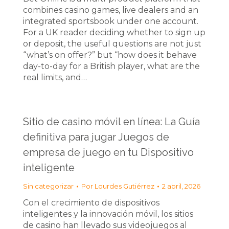
combines casino games, live dealers and an
integrated sportsbook under one account.
For a UK reader deciding whether to sign up
or deposit, the useful questions are not just
“what’s on offer?” but “how does it behave
day-to-day for a British player, what are the
real limits, and…
Sitio de casino móvil en línea: La Guía
definitiva para jugar Juegos de
empresa de juego en tu Dispositivo
inteligente
Sin categorizar
Por
Lourdes Gutiérrez
2 abril, 2026
Con el crecimiento de dispositivos
inteligentes y la innovación móvil, los sitios
de casino han llevado sus videojuegos al