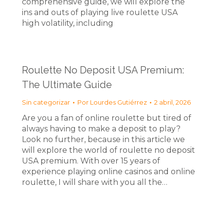
comprehensive guide, we will explore the
ins and outs of playing live roulette USA
high volatility, including
Roulette No Deposit USA Premium:
The Ultimate Guide
Sin categorizar
Por
Lourdes Gutiérrez
2 abril, 2026
Are you a fan of online roulette but tired of
always having to make a deposit to play?
Look no further, because in this article we
will explore the world of roulette no deposit
USA premium. With over 15 years of
experience playing online casinos and online
roulette, I will share with you all the…