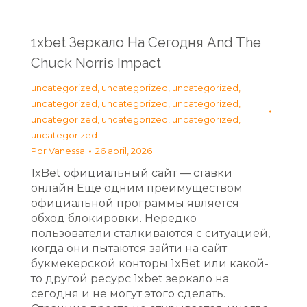
1xbet Зеркало На Сегодня And The
Chuck Norris Impact
uncategorized
,
uncategorized
,
uncategorized
,
uncategorized
,
uncategorized
,
uncategorized
,
uncategorized
,
uncategorized
,
uncategorized
,
uncategorized
Por
Vanessa
26 abril, 2026
1xBet официальный сайт — ставки
онлайн Еще одним преимуществом
официальной программы является
обход блокировки. Нередко
пользователи сталкиваются с ситуацией,
когда они пытаются зайти на сайт
букмекерской конторы 1xBet или какой-
то другой ресурс 1xbet зеркало на
сегодня и не могут этого сделать.