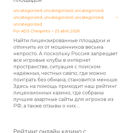
uncategorized
,
uncategorized
,
uncategorized
,
uncategorized
,
uncategorized
,
uncategorized
,
uncategorized
Por
ADS Chespirito
23 abril, 2026
Найти лицензированные площадки и
отличить их от мошенников весьма
непросто. А поскольку Россия запрещает
все игровые клубы в интернет
пространстве, ситуация с поиском
надёжных, честных casino, где можно
поиграть без обмана, становится меньше.
Здесь на помощь приходит наш рейтинг
лицензионных казино, где собраны
лучшие азартные сайты для игроков из
РФ, а также отзывы о них.…
Рейтинг онлайн казино с