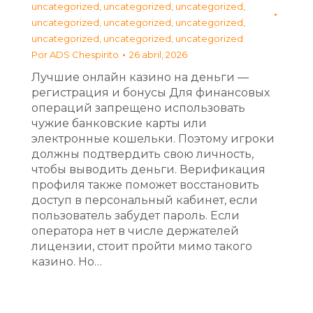
uncategorized
,
uncategorized
,
uncategorized
,
uncategorized
,
uncategorized
,
uncategorized
,
uncategorized
,
uncategorized
,
uncategorized
Por
ADS Chespirito
26 abril, 2026
Лучшие онлайн казино на деньги —
регистрация и бонусы Для финансовых
операций запрещено использовать
чужие банковские карты или
электронные кошельки. Поэтому игроки
должны подтвердить свою личность,
чтобы выводить деньги. Верификация
профиля также поможет восстановить
доступ в персональный кабинет, если
пользователь забудет пароль. Если
оператора нет в числе держателей
лицензии, стоит пройти мимо такого
казино. Нo…