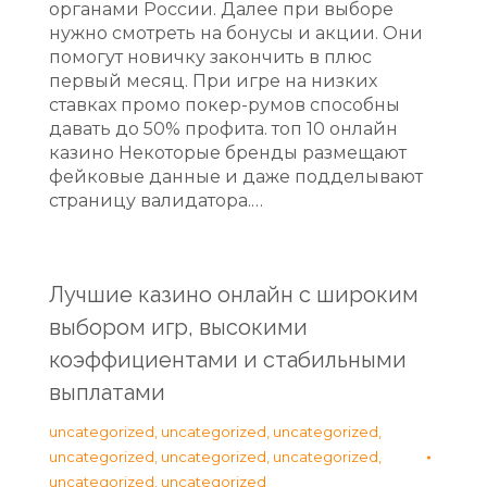
органами России. Далее при выборе
нужно смотреть на бонусы и акции. Они
помогут новичку закончить в плюс
первый месяц. При игре на низких
ставках промо покер-румов способны
давать до 50% профита. топ 10 онлайн
казино Некоторые бренды размещают
фейковые данные и даже подделывают
страницу валидатора.…
Лучшие казино онлайн с широким
выбором игр, высокими
коэффициентами и стабильными
выплатами
uncategorized
,
uncategorized
,
uncategorized
,
uncategorized
,
uncategorized
,
uncategorized
,
uncategorized
,
uncategorized