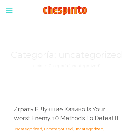
Categoría:
uncategorized
Estás aquí:
Inicio
Categoría "uncategorized"
Играть В Лучшие Казино Is Your
Worst Enemy. 10 Methods To Defeat It
uncategorized
,
uncategorized
,
uncategorized
,