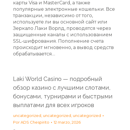
карты Visa и MasterCard, а также
популярные электронные кошельки. Все
транзакции, независимо от того,
используете ли вы основной сайт или
Зеркало Лаки Ворлд, проводятся через
защищенные каналы с использованием
SSL-шифрования. Пополнение счета
происходит мгновенно, а вывод средств
обрабатывается…
Laki World Casino — подробный
обзор казино с лучшими слотами,
бонусами, турнирами и быстрыми
выплатами для всех игроков
uncategorized
,
uncategorized
,
uncategorized
Por
ADS Chespirito
12 marzo, 2026