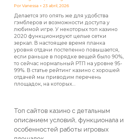
Por
Vanessa
23 abril, 2026
Делается это опять же для удобства
гэмблеров и возможности доступа у
любимой игре. У некоторых топ казино
2020 функционируют целые сетки
зеркал. В настоящее время планка
уровня отдачи постепенно повышается,
если раньше в порядке вещей было 90%,
то сейчас нормальный РТП на уровне 95-
99%. В статье рейтинг казино с хорошей
отдачей мы приводим перечень
площадок, на которых…
Топ сайтов казино с детальным
описанием условий, функционала и
особенностей работы игровых
площадок