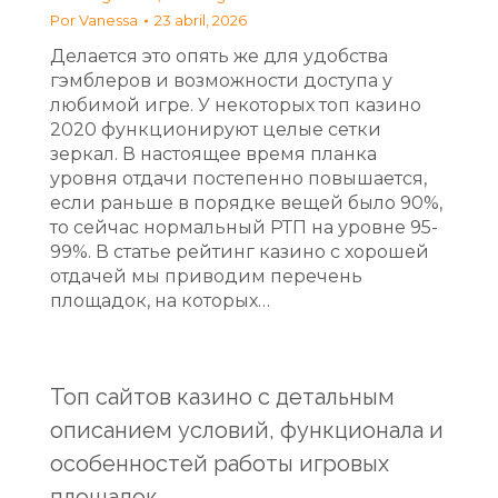
Por
Vanessa
23 abril, 2026
Делается это опять же для удобства
гэмблеров и возможности доступа у
любимой игре. У некоторых топ казино
2020 функционируют целые сетки
зеркал. В настоящее время планка
уровня отдачи постепенно повышается,
если раньше в порядке вещей было 90%,
то сейчас нормальный РТП на уровне 95-
99%. В статье рейтинг казино с хорошей
отдачей мы приводим перечень
площадок, на которых…
Топ сайтов казино с детальным
описанием условий, функционала и
особенностей работы игровых
площадок