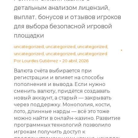
детальным анализом лицензий,
выплат, бонусов и отзывов игроков
для выбора безопасной игровой
площадки
uncategorized
,
uncategorized
,
uncategorized
,
uncategorized
,
uncategorized
,
uncategorized
Por
Lourdes Gutiérrez
20 abril, 2026
Валюта счёта выбирается при
регистрации и влияет на способы
пополнения и вывода. Если нужно
сменить валюту, придётся создавать
новый аккаунт, а старый — закрывать
через поддержку. Монополия, кости,
лото, длинные нарды — всё это тоже
можно найти в онлайн-казино. Развитие
программных технологий позволило
игрокам получить доступ к