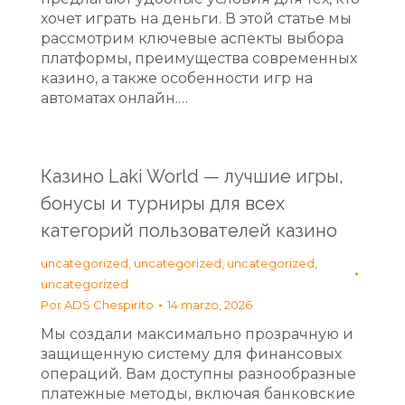
хочет играть на деньги. В этой статье мы
рассмотрим ключевые аспекты выбора
платформы, преимущества современных
казино, а также особенности игр на
автоматах онлайн.…
Казино Laki World — лучшие игры,
бонусы и турниры для всех
категорий пользователей казино
uncategorized
,
uncategorized
,
uncategorized
,
uncategorized
Por
ADS Chespirito
14 marzo, 2026
Мы создали максимально прозрачную и
защищенную систему для финансовых
операций. Вам доступны разнообразные
платежные методы, включая банковские