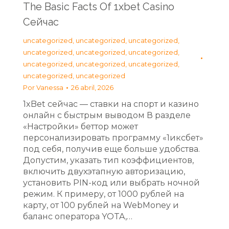
The Basic Facts Of 1xbet Casino
Сейчас
uncategorized
,
uncategorized
,
uncategorized
,
uncategorized
,
uncategorized
,
uncategorized
,
uncategorized
,
uncategorized
,
uncategorized
,
uncategorized
,
uncategorized
Por
Vanessa
26 abril, 2026
1xBet сейчас — ставки на спорт и казино
онлайн с быстрым выводом В разделе
«Настройки» беттор может
персонализировать программу «1иксбет»
под себя, получив еще больше удобства.
Допустим, указать тип коэффициентов,
включить двухэтапную авторизацию,
установить PIN-код или выбрать ночной
режим. К примеру, от 1000 рублей на
карту, от 100 рублей на WebMoney и
баланс оператора YOTA,…