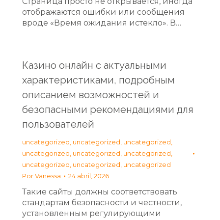
Страница просто не открывается, иногда
отображаются ошибки или сообщения
вроде «Время ожидания истекло». В…
Казино онлайн с актуальными
характеристиками, подробным
описанием возможностей и
безопасными рекомендациями для
пользователей
uncategorized
,
uncategorized
,
uncategorized
,
uncategorized
,
uncategorized
,
uncategorized
,
uncategorized
,
uncategorized
,
uncategorized
Por
Vanessa
24 abril, 2026
Такие сайты должны соответствовать
стандартам безопасности и честности,
установленным регулирующими