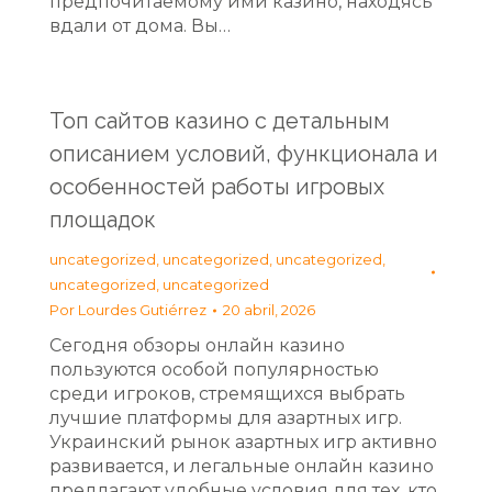
предпочитаемому ими казино, находясь
вдали от дома. Вы…
Топ сайтов казино с детальным
описанием условий, функционала и
особенностей работы игровых
площадок
uncategorized
,
uncategorized
,
uncategorized
,
uncategorized
,
uncategorized
Por
Lourdes Gutiérrez
20 abril, 2026
Сегодня обзоры онлайн казино
пользуются особой популярностью
среди игроков, стремящихся выбрать
лучшие платформы для азартных игр.
Украинский рынок азартных игр активно
развивается, и легальные онлайн казино
предлагают удобные условия для тех, кто